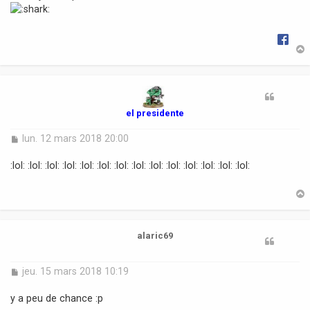
e
t
el presidente
M
lun. 12 mars 2018 20:00
e
s
:lol: :lol: :lol: :lol: :lol: :lol: :lol: :lol: :lol: :lol: :lol: :lol: :lol: :lol:
s
a
g
e
t
alaric69
M
jeu. 15 mars 2018 10:19
e
s
y a peu de chance :p
s