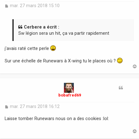
M
mar. 27 mars 2018 15:10
e
s
s
a
Cerbere a écrit :
g
Sw légion sera un hit, ça va partir rapidement
e
j'avais raté cette perle
Sur une échelle de Runewars à X-wing tu le places où ?
t
bobafred69
M
mar. 27 mars 2018 16:12
e
s
Laisse tomber Runewars nous on a des cookies :lol:
s
a
g
e