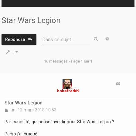
r
Star Wars Legion
Rechercher
Recherche 
Dans ce sujet…
Répondre
10 messages • Page
1
sur
1
bobafred69
Star Wars Legion
M
lun. 12 mars 2018 10:53
e
s
Par curiosité, qui pense investir pour Star Wars Legion ?
s
a
Perso j'ai craqué.
g