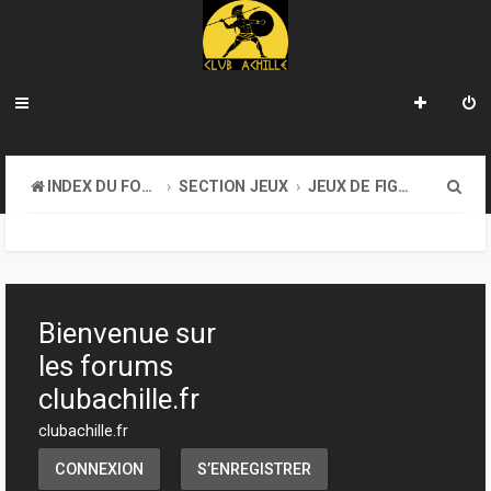
R
INDEX DU FORUM
SECTION JEUX
JEUX DE FIGURINES
e
c
h
e
Bienvenue sur
r
les forums
c
clubachille.fr
h
clubachille.fr
e
CONNEXION
S’ENREGISTRER