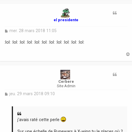
t
el presidente
M
mer. 28 mars 2018 11:05
e
s
:lol: :lol: :lol: :lol: :lol: :lol: :lol: :lol: :lol: :lol: :lol:
s
a
g
e
t
Cerbere
Site Admin
M
jeu. 29 mars 2018 09:10
e
s
s
a
g
j'avais raté cette perle
e
Sur une échelle de Runewars à X-wing tu le places où ?