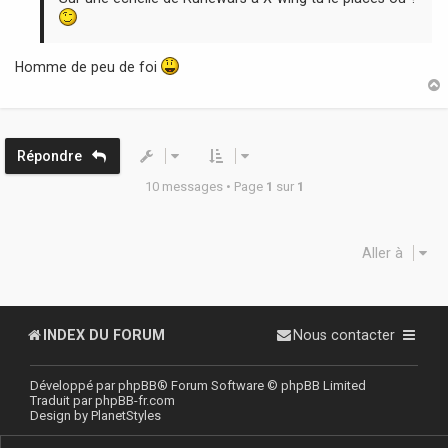
Homme de peu de foi
t
Répondre
10 messages • Page
1
sur
1
Aller à
INDEX DU FORUM
Nous contacter
Développé par
phpBB
® Forum Software © phpBB Limited
Traduit par
phpBB-fr.com
Design by
PlanetStyles