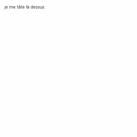
a
je me tâte là dessus:
g
e