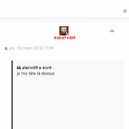
t
bobafred69
M
jeu. 15 mars 2018 17:49
e
s
s
a
alaric69 a écrit :
g
je me tâte là dessus:
e