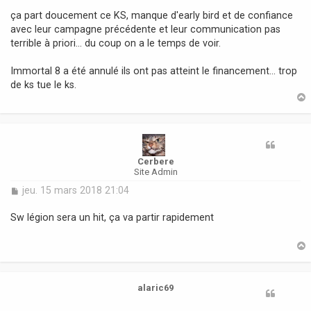
s
ça part doucement ce KS, manque d'early bird et de confiance
s
avec leur campagne précédente et leur communication pas
a
terrible à priori... du coup on a le temps de voir.
g
e
Immortal 8 a été annulé ils ont pas atteint le financement... trop
de ks tue le ks.
t
Cerbere
Site Admin
M
jeu. 15 mars 2018 21:04
e
s
Sw légion sera un hit, ça va partir rapidement
s
a
g
e
t
alaric69