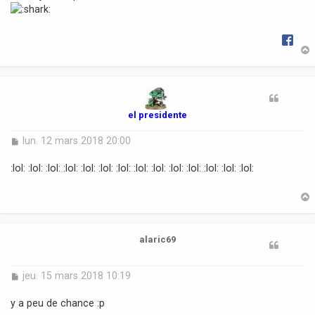
e
t
el presidente
M
lun. 12 mars 2018 20:00
e
s
:lol: :lol: :lol: :lol: :lol: :lol: :lol: :lol: :lol: :lol: :lol: :lol: :lol: :lol:
s
a
g
e
t
alaric69
M
jeu. 15 mars 2018 10:19
e
s
y a peu de chance :p
s