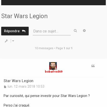
r
Star Wars Legion
Rechercher
Recherche 
Dans ce sujet…
Répondre
10 messages • Page
1
sur
1
bobafred69
Star Wars Legion
M
lun. 12 mars 2018 10:53
e
s
Par curiosité, qui pense investir pour Star Wars Legion ?
s
a
Perso j'ai craqué.
g