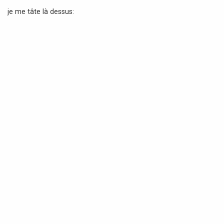
a
je me tâte là dessus:
g
e