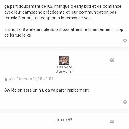
s
ça part doucement ce KS, manque d'early bird et de confiance
s
avec leur campagne précédente et leur communication pas
a
terrible à priori... du coup on a le temps de voir.
g
e
Immortal 8 a été annulé ils ont pas atteint le financement... trop
de ks tue le ks.
t
Cerbere
Site Admin
M
jeu. 15 mars 2018 21:04
e
s
Sw légion sera un hit, ça va partir rapidement
s
a
g
e
t
alaric69