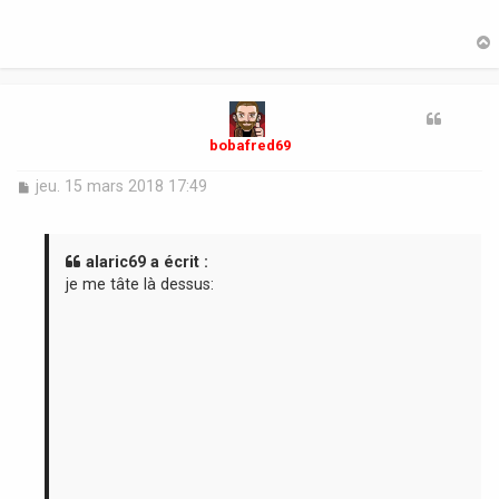
t
bobafred69
M
jeu. 15 mars 2018 17:49
e
s
s
a
alaric69 a écrit :
g
je me tâte là dessus:
e