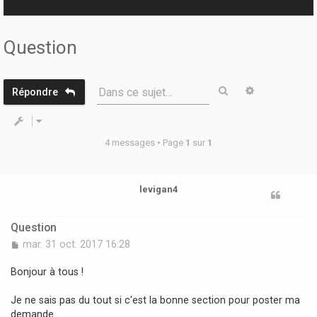
r
Question
Rechercher
Recherche 
Dans ce sujet…
Répondre
4 messages • Page
1
sur
1
levigan4
Question
M
mar. 31 oct. 2017 16:28
e
s
Bonjour à tous !
s
a
Je ne sais pas du tout si c'est la bonne section pour poster ma
g
demande.
e