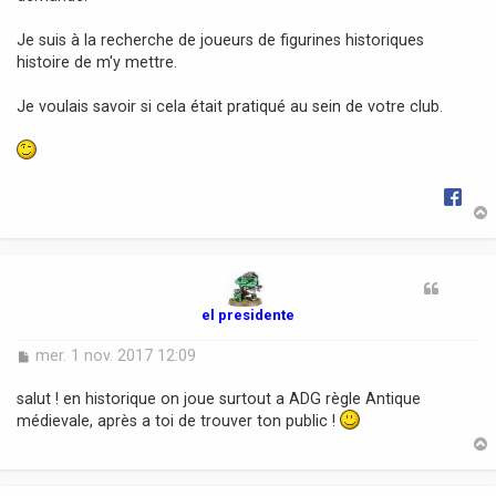
Je suis à la recherche de joueurs de figurines historiques
histoire de m'y mettre.
Je voulais savoir si cela était pratiqué au sein de votre club.
t
el presidente
M
mer. 1 nov. 2017 12:09
e
s
salut ! en historique on joue surtout a ADG règle Antique
s
médievale, après a toi de trouver ton public !
a
g
e
t