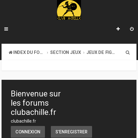
R
INDEX DU FORUM
SECTION JEUX
JEUX DE FIGURINES
e
c
h
e
Bienvenue sur
r
les forums
c
clubachille.fr
h
clubachille.fr
e
CONNEXION
S’ENREGISTRER