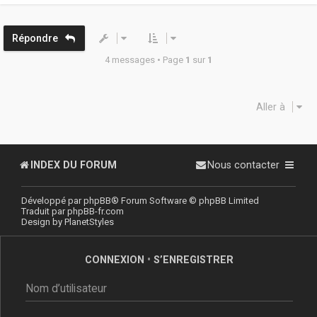
e
t
Répondre
4 messages • Page
1
sur
1
Aller à
INDEX DU FORUM
Nous contacter
Développé par
phpBB
® Forum Software © phpBB Limited
Traduit par
phpBB-fr.com
Design by
PlanetStyles
CONNEXION
•
S’ENREGISTRER