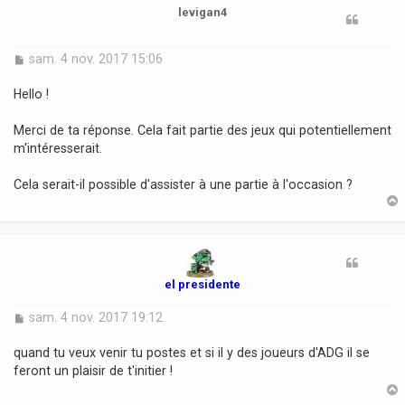
levigan4
M
sam. 4 nov. 2017 15:06
e
s
Hello !
s
a
Merci de ta réponse. Cela fait partie des jeux qui potentiellement
g
m'intéresserait.
e
Cela serait-il possible d'assister à une partie à l'occasion ?
t
el presidente
M
sam. 4 nov. 2017 19:12
e
s
quand tu veux venir tu postes et si il y des joueurs d'ADG il se
s
feront un plaisir de t'initier !
a
g