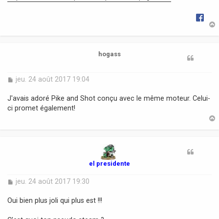
e
t
hogass
M
jeu. 24 août 2017 19:04
e
s
J'avais adoré Pike and Shot conçu avec le même moteur. Celui-
s
ci promet également!
a
g
e
t
el presidente
M
jeu. 24 août 2017 19:30
e
s
Oui bien plus joli qui plus est !!!
s
a