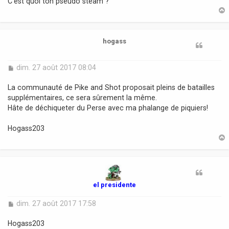
C'est quoi ton pseudo steam ?
g
e
t
hogass
M
dim. 27 août 2017 08:04
e
s
La communauté de Pike and Shot proposait pleins de batailles
s
supplémentaires, ce sera sûrement la même.
a
Hâte de déchiqueter du Perse avec ma phalange de piquiers!
g
e
Hogass203
t
el presidente
M
dim. 27 août 2017 17:58
e
s
Hogass203
s