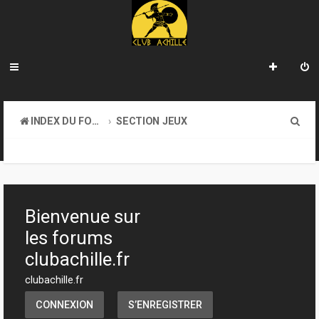
R
INDEX DU FORUM
SECTION JEUX
e
JEUX DE FIGURINES
c
h
e
Bienvenue sur
r
les forums
c
clubachille.fr
h
clubachille.fr
e
CONNEXION
S’ENREGISTRER