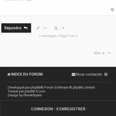
s
a
g
e
t
Répondre
7 messages • Page
1
sur
1
Aller à
INDEX DU FORUM
Nous contacter
Développé par
phpBB
® Forum Software © phpBB Limited
Traduit par
phpBB-fr.com
Design by
PlanetStyles
CONNEXION
•
S’ENREGISTRER