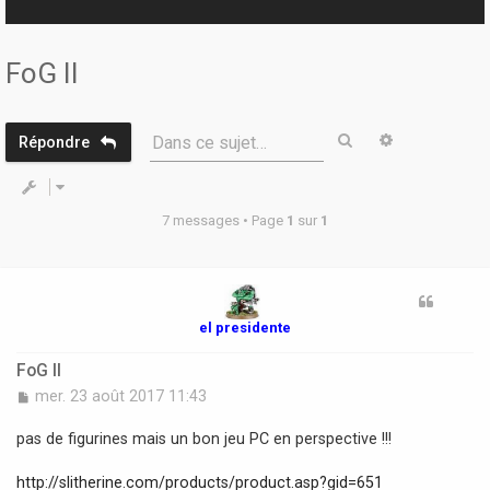
r
FoG II
Rechercher
Recherche 
Dans ce sujet…
Répondre
7 messages • Page
1
sur
1
el presidente
FoG II
M
mer. 23 août 2017 11:43
e
s
pas de figurines mais un bon jeu PC en perspective !!!
s
a
http://slitherine.com/products/product.asp?gid=651
g