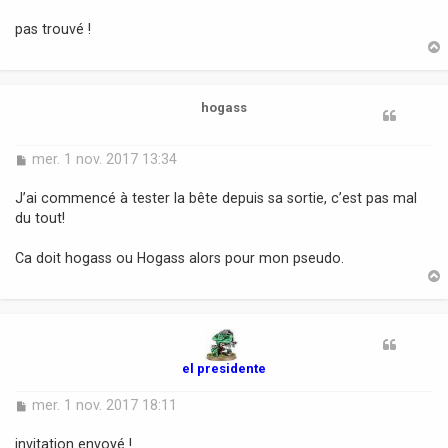
a
pas trouvé !
g
e
t
hogass
M
mer. 1 nov. 2017 13:34
e
s
J’ai commencé à tester la bête depuis sa sortie, c’est pas mal
s
du tout!
a
g
Ca doit hogass ou Hogass alors pour mon pseudo.
e
t
el presidente
M
mer. 1 nov. 2017 18:11
e
s
invitation envoyé !