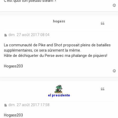
C'est quoi ton pseudo steam ?
g
e
t
hogass
M
dim. 27 août 2017 08:04
e
s
La communauté de Pike and Shot proposait pleins de batailles
s
supplémentaires, ce sera sûrement la même.
a
Hâte de déchiqueter du Perse avec ma phalange de piquiers!
g
e
Hogass203
t
el presidente
M
dim. 27 août 2017 17:58
e
s
Hogass203
s