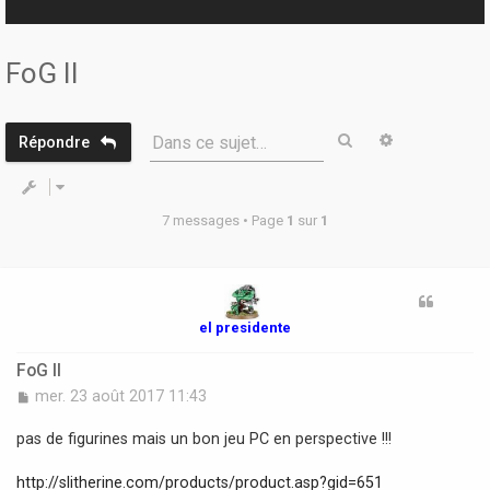
r
FoG II
Rechercher
Recherche 
Dans ce sujet…
Répondre
7 messages • Page
1
sur
1
el presidente
FoG II
M
mer. 23 août 2017 11:43
e
s
pas de figurines mais un bon jeu PC en perspective !!!
s
a
http://slitherine.com/products/product.asp?gid=651
g