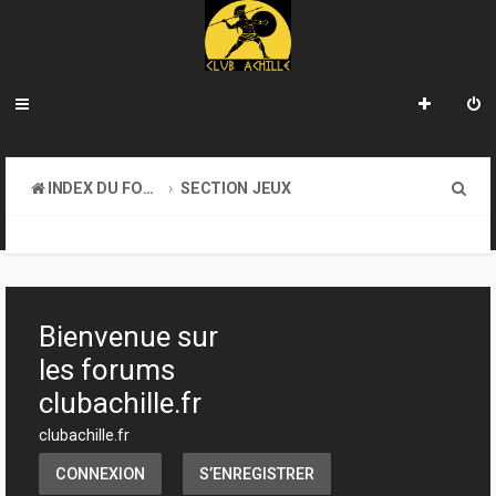
R
INDEX DU FORUM
SECTION JEUX
e
JEUX DE FIGURINES
c
h
e
Bienvenue sur
r
les forums
c
clubachille.fr
h
clubachille.fr
e
CONNEXION
S’ENREGISTRER