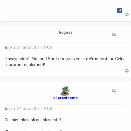
e
t
hogass
M
jeu. 24 août 2017 19:04
e
s
J'avais adoré Pike and Shot conçu avec le même moteur. Celui-
s
ci promet également!
a
g
e
t
el presidente
M
jeu. 24 août 2017 19:30
e
s
Oui bien plus joli qui plus est !!!
s
a