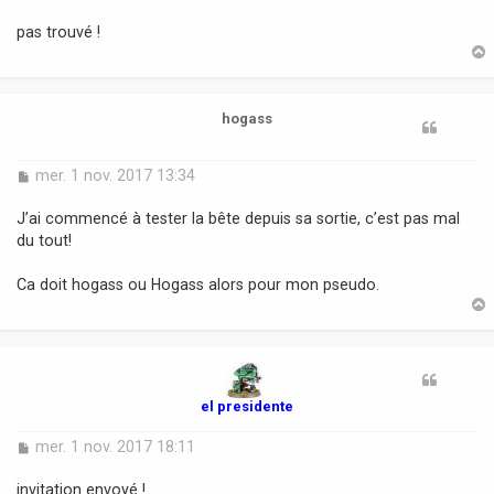
a
pas trouvé !
g
e
t
hogass
M
mer. 1 nov. 2017 13:34
e
s
J’ai commencé à tester la bête depuis sa sortie, c’est pas mal
s
du tout!
a
g
Ca doit hogass ou Hogass alors pour mon pseudo.
e
t
el presidente
M
mer. 1 nov. 2017 18:11
e
s
invitation envoyé !