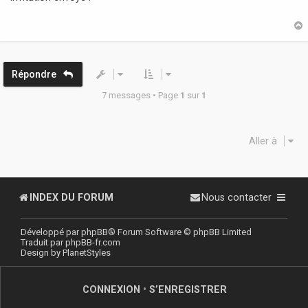
s
a
g
e
t
Répondre
7 messages • Page
1
sur
1
Aller à
INDEX DU FORUM
Nous contacter
Développé par
phpBB
® Forum Software © phpBB Limited
Traduit par
phpBB-fr.com
Design by
PlanetStyles
CONNEXION
•
S’ENREGISTRER