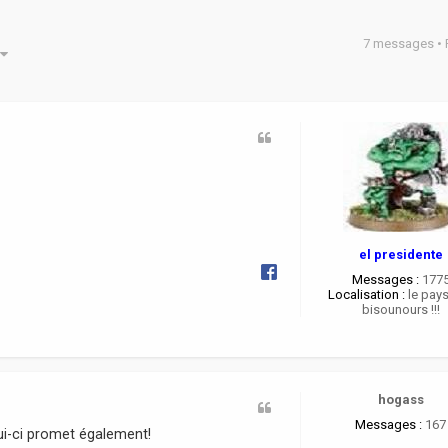
7 messages •
he avancée
el presidente
Messages :
177
Localisation :
le pay
bisounours !!!
hogass
Messages :
167
ui-ci promet également!