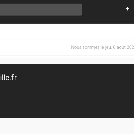
Nous sommes le jeu. 6 août 202
le.fr