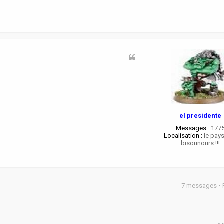
el presidente
Messages :
177
Localisation :
le pay
bisounours !!!
7 messages •