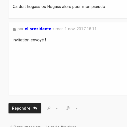
a
Ca doit hogass ou Hogass alors pour mon pseudo.
g
e
M
par
el presidente
»
mer. 1 nov. 2017 18:11
e
s
invitation envoyé !
s
a
g
e
Répondre