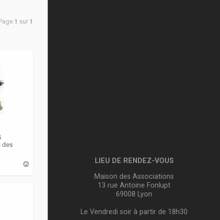
 Page
1
sur
1
5
s des
LIEU DE RENDEZ-VOUS
H
a
Maison des Associations
u
t
13 rue Antoine Fonlupt
69008 Lyon
Le Vendredi soir à partir de 18h30