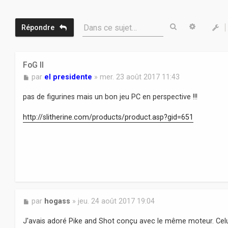
Rechercher
Recherc
Dans ce sujet…
Répondre
FoG II
M
par
el presidente
»
mer. 23 août 2017 11:43
e
s
pas de figurines mais un bon jeu PC en perspective !!!
s
a
http://slitherine.com/products/product.asp?gid=651
g
e
M
par
hogass
»
jeu. 24 août 2017 19:04
e
s
J'avais adoré Pike and Shot conçu avec le même moteur. Cel
s