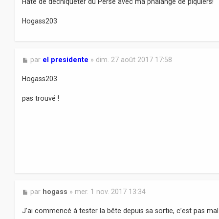
Hâte de déchiqueter du Perse avec ma phalange de piquiers!
g
e
Hogass203
M
par
el presidente
»
dim. 27 août 2017 17:58
e
s
Hogass203
s
a
pas trouvé !
g
e
M
par
hogass
»
mer. 1 nov. 2017 13:34
e
s
J’ai commencé à tester la bête depuis sa sortie, c’est pas mal
s