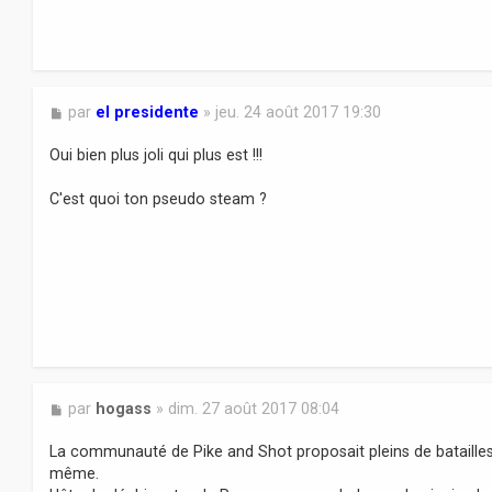
a
g
e
M
par
el presidente
»
jeu. 24 août 2017 19:30
e
s
Oui bien plus joli qui plus est !!!
s
a
C'est quoi ton pseudo steam ?
g
e
M
par
hogass
»
dim. 27 août 2017 08:04
e
s
La communauté de Pike and Shot proposait pleins de bataille
s
même.
a