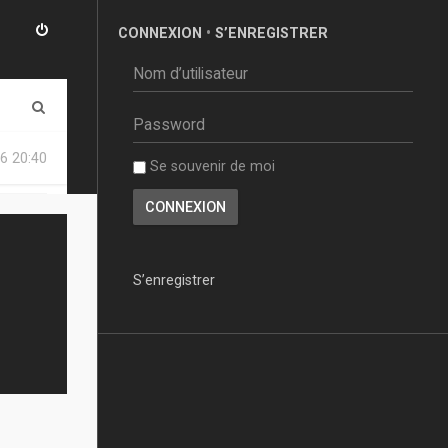
CONNEXION
•
S’ENREGISTRER
R
e
6 20:40
Se souvenir de moi
c
h
e
r
S’enregistrer
c
h
e
r