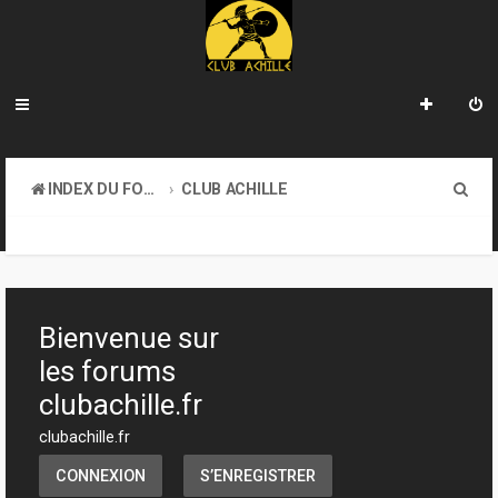
R
INDEX DU FORUM
CLUB ACHILLE
e
INFORMATIONS GÉNÉRALES
c
h
e
Bienvenue sur
r
les forums
c
clubachille.fr
h
clubachille.fr
e
CONNEXION
S’ENREGISTRER