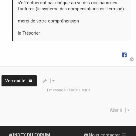
s'effectueront par chèque au vu des originaux des
factures (le système des compensations est terminé)
merci de votre compréhension
le Trésorier
t
Verrouillé
1 message • Page
1
sur
1
Aller à
INDEX DU FORUM
Nous contacter