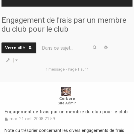
r
Engagement de frais par un membre
du club pour le club
Rechercher
Recherche 
Dans ce sujet…
Verrouillé
1 message • Page
1
sur
1
Cerbere
Site Admin
Engagement de frais par un membre du club pour le club
M
mar. 21 oct. 2008 21:59
e
s
Note du trésorier concernant les divers engagements de frais
s