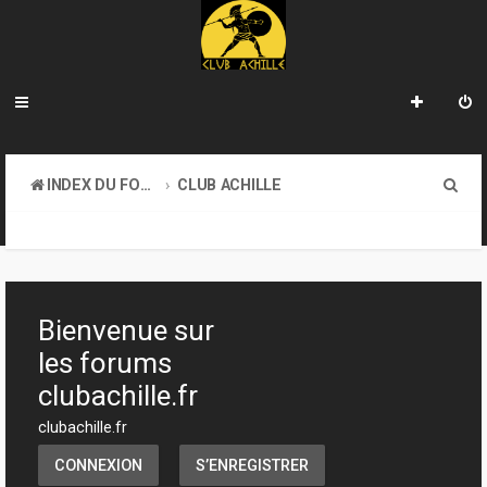
R
INDEX DU FORUM
CLUB ACHILLE
e
INFORMATIONS GÉNÉRALES
c
h
e
Bienvenue sur
r
les forums
c
clubachille.fr
h
clubachille.fr
e
CONNEXION
S’ENREGISTRER