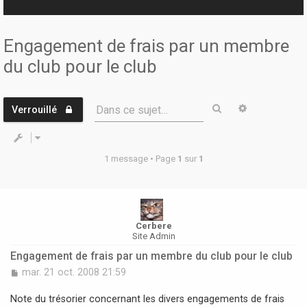
r
Engagement de frais par un membre
du club pour le club
Rechercher
Recherche 
Dans ce sujet…
Verrouillé
1 message • Page
1
sur
1
Cerbere
Site Admin
Engagement de frais par un membre du club pour le club
M
mar. 21 oct. 2008 21:59
e
s
Note du trésorier concernant les divers engagements de frais
s