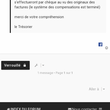
s'effectueront par chèque au vu des originaux des
factures (le système des compensations est terminé)
merci de votre compréhension
le Trésorier
t
Verrouillé
1 message • Page
1
sur
1
Aller à
INDEX DU FORUM
Nous contacter