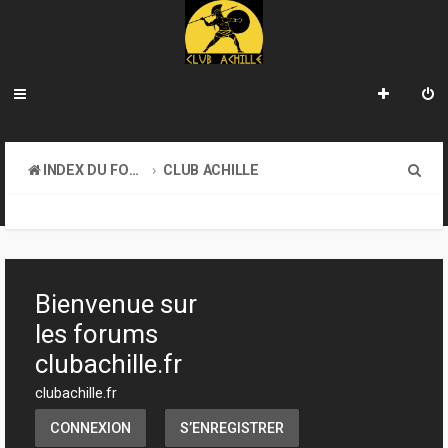
R
INDEX DU FORUM
CLUB ACHILLE
e
INFORMATIONS GÉNÉRALES
c
h
e
Bienvenue sur
r
les forums
c
clubachille.fr
h
clubachille.fr
e
CONNEXION
S’ENREGISTRER