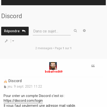
r
Discord
Rechercher
Recherche 
Dans ce sujet…
Répondre
2 messages • Page
1
sur
1
bobafred69
Discord
M
jeu. 9 sept. 2021 11:22
e
s
Pour créer un compte Discord c'est ici :
s
https://discord.com/login
a
Il vous faut seulement une adresse mail valide.
g