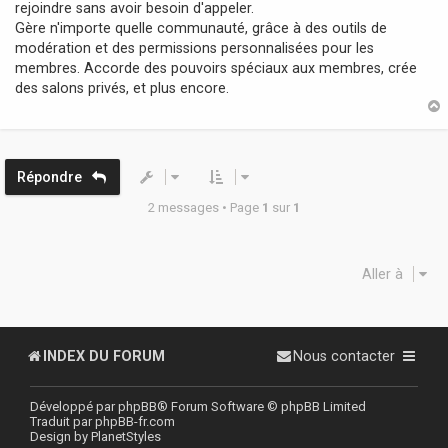
rejoindre sans avoir besoin d'appeler.
Gère n'importe quelle communauté, grâce à des outils de
modération et des permissions personnalisées pour les
membres. Accorde des pouvoirs spéciaux aux membres, crée
des salons privés, et plus encore.
t
Répondre
2 messages • Page
1
sur
1
Aller à
INDEX DU FORUM
Nous contacter
Développé par
phpBB
® Forum Software © phpBB Limited
Traduit par
phpBB-fr.com
Design by
PlanetStyles