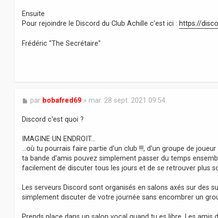
Ensuite
Pour rejoindre le Discord du Club Achille c'est ici :
https://dis
Frédéric "The Secrétaire"
M
par
bobafred69
»
mar. 28 sept. 2021 09:54
e
s
Discord c'est quoi ?
s
a
IMAGINE UN ENDROIT...
g
…où tu pourrais faire partie d'un club !!!, d'un groupe de joue
e
ta bande d'amis pouvez simplement passer du temps ensemble.
facilement de discuter tous les jours et de se retrouver plus s
Les serveurs Discord sont organisés en salons axés sur des su
simplement discuter de votre journée sans encombrer un grou
Prends place dans un salon vocal quand tu es libre. Les amis d