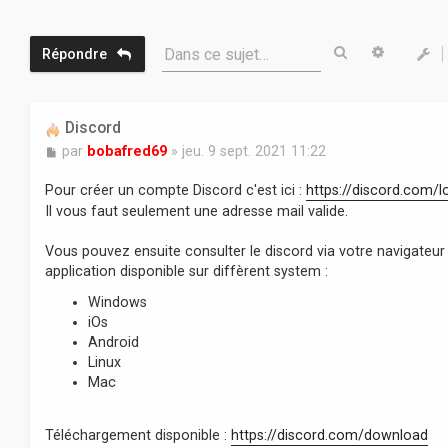
Rechercher
Recherc
Dans ce sujet…
Répondre
Discord
M
par
bobafred69
»
jeu. 9 sept. 2021 11:22
e
s
Pour créer un compte Discord c'est ici :
https://discord.com/l
s
Il vous faut seulement une adresse mail valide.
a
g
Vous pouvez ensuite consulter le discord via votre navigateur 
e
application disponible sur diffèrent system :
Windows
iOs
Android
Linux
Mac
Téléchargement disponible :
https://discord.com/download