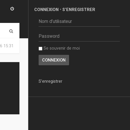
CONNEXION
•
S’ENREGISTRER
R
e
6 15:31
Se souvenir de moi
c
h
e
r
S’enregistrer
c
h
e
r