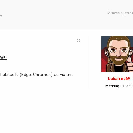
2 messages •
he avancée
ogin
habituelle (Edge, Chrome...) ou via une
bobafred69
Messages :
329