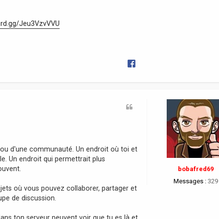
cord.gg/Jeu3VzvVVU
ur ou d'une communauté. Un endroit où toi et
 Un endroit qui permettrait plus
ouvent.
bobafred69
Messages :
329
jets où vous pouvez collaborer, partager et
pe de discussion.
ans ton serveur peuvent voir que tu es là et