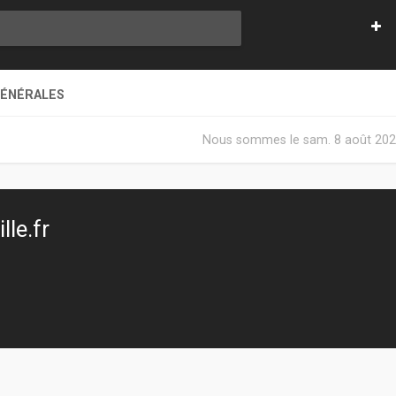
GÉNÉRALES
Nous sommes le sam. 8 août 202
le.fr