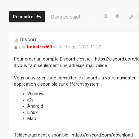
Rechercher
Recherc
Dans ce sujet…
Répondre
Discord
M
par
bobafred69
»
jeu. 9 sept. 2021 11:22
e
s
Pour créer un compte Discord c'est ici :
https://discord.com/l
s
Il vous faut seulement une adresse mail valide.
a
g
Vous pouvez ensuite consulter le discord via votre navigateur 
e
application disponible sur diffèrent system :
Windows
iOs
Android
Linux
Mac
Téléchargement disponible :
https://discord.com/download