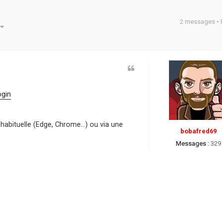
2 messages •
he avancée
ogin
habituelle (Edge, Chrome...) ou via une
bobafred69
Messages :
329