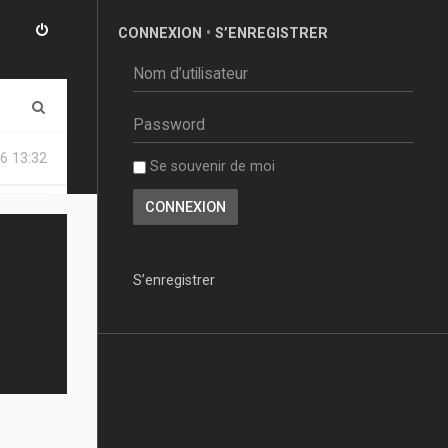
CONNEXION
•
S’ENREGISTRER
R
e
6 13:32
Se souvenir de moi
c
h
e
r
S’enregistrer
c
h
e
r