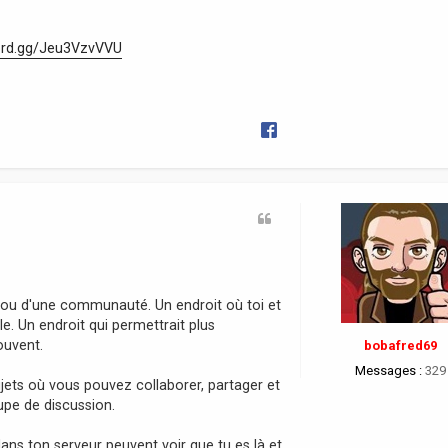
cord.gg/Jeu3VzvVVU
ur ou d'une communauté. Un endroit où toi et
 Un endroit qui permettrait plus
ouvent.
bobafred69
Messages :
329
jets où vous pouvez collaborer, partager et
pe de discussion.
ans ton serveur peuvent voir que tu es là et