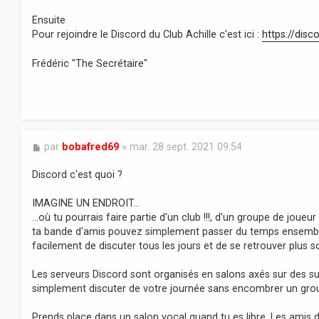
Ensuite
Pour rejoindre le Discord du Club Achille c'est ici :
https://dis
Frédéric "The Secrétaire"
M
par
bobafred69
»
mar. 28 sept. 2021 09:54
e
s
Discord c'est quoi ?
s
a
IMAGINE UN ENDROIT...
g
…où tu pourrais faire partie d'un club !!!, d'un groupe de joue
e
ta bande d'amis pouvez simplement passer du temps ensemble.
facilement de discuter tous les jours et de se retrouver plus s
Les serveurs Discord sont organisés en salons axés sur des su
simplement discuter de votre journée sans encombrer un grou
Prends place dans un salon vocal quand tu es libre. Les amis d