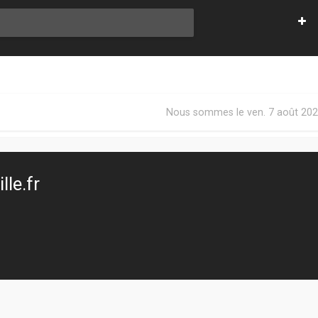
Nous sommes le ven. 7 août 202
le.fr