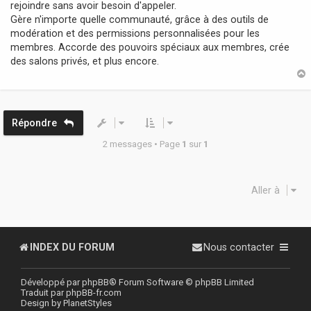
rejoindre sans avoir besoin d'appeler.
Gère n'importe quelle communauté, grâce à des outils de
modération et des permissions personnalisées pour les
membres. Accorde des pouvoirs spéciaux aux membres, crée
des salons privés, et plus encore.
t
Répondre
2 messages • Page
1
sur
1
Aller à
INDEX DU FORUM
Nous contacter
Développé par
phpBB
® Forum Software © phpBB Limited
Traduit par
phpBB-fr.com
Design by
PlanetStyles