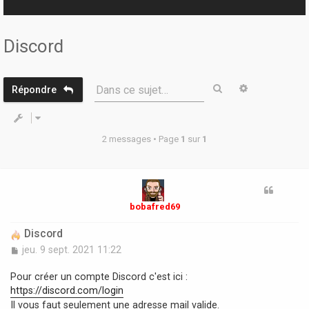
r
Discord
Rechercher
Recherche 
Dans ce sujet…
Répondre
2 messages • Page
1
sur
1
bobafred69
Discord
M
jeu. 9 sept. 2021 11:22
e
s
Pour créer un compte Discord c'est ici :
s
https://discord.com/login
a
Il vous faut seulement une adresse mail valide.
g