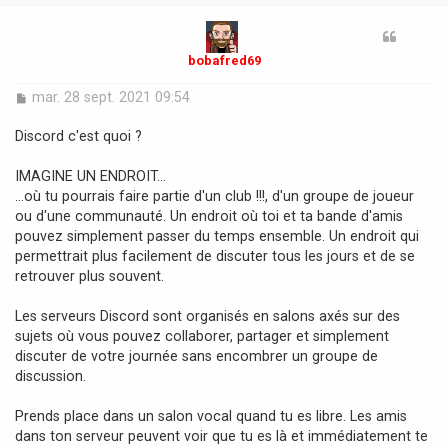
t
bobafred69
M
mar. 28 sept. 2021 09:54
e
s
Discord c'est quoi ?
s
a
IMAGINE UN ENDROIT...
g
…où tu pourrais faire partie d'un club !!!, d'un groupe de joueur
e
ou d'une communauté. Un endroit où toi et ta bande d'amis
pouvez simplement passer du temps ensemble. Un endroit qui
permettrait plus facilement de discuter tous les jours et de se
retrouver plus souvent.
Les serveurs Discord sont organisés en salons axés sur des
sujets où vous pouvez collaborer, partager et simplement
discuter de votre journée sans encombrer un groupe de
discussion.
Prends place dans un salon vocal quand tu es libre. Les amis
dans ton serveur peuvent voir que tu es là et immédiatement te