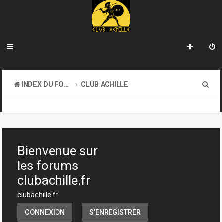
R
INDEX DU FORUM
CLUB ACHILLE
e
INFORMATIONS GÉNÉRALES
c
h
e
Bienvenue sur
r
les forums
c
clubachille.fr
h
clubachille.fr
e
CONNEXION
S’ENREGISTRER