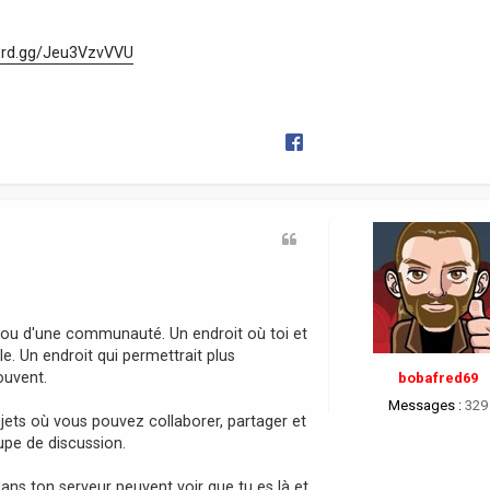
cord.gg/Jeu3VzvVVU
ur ou d'une communauté. Un endroit où toi et
 Un endroit qui permettrait plus
ouvent.
bobafred69
Messages :
329
jets où vous pouvez collaborer, partager et
pe de discussion.
ans ton serveur peuvent voir que tu es là et