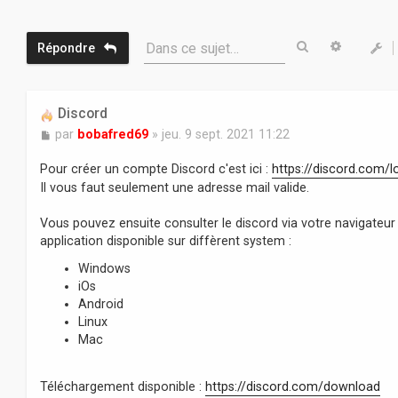
Rechercher
Recherc
Dans ce sujet…
Répondre
Discord
M
par
bobafred69
»
jeu. 9 sept. 2021 11:22
e
s
Pour créer un compte Discord c'est ici :
https://discord.com/l
s
Il vous faut seulement une adresse mail valide.
a
g
Vous pouvez ensuite consulter le discord via votre navigateur 
e
application disponible sur diffèrent system :
Windows
iOs
Android
Linux
Mac
Téléchargement disponible :
https://discord.com/download