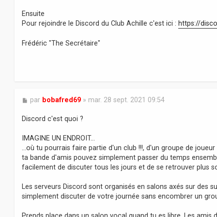
Ensuite
Pour rejoindre le Discord du Club Achille c'est ici :
https://dis
Frédéric "The Secrétaire"
M
par
bobafred69
»
mar. 28 sept. 2021 09:54
e
s
Discord c'est quoi ?
s
a
IMAGINE UN ENDROIT...
g
…où tu pourrais faire partie d'un club !!!, d'un groupe de joue
e
ta bande d'amis pouvez simplement passer du temps ensemble.
facilement de discuter tous les jours et de se retrouver plus s
Les serveurs Discord sont organisés en salons axés sur des su
simplement discuter de votre journée sans encombrer un grou
Prends place dans un salon vocal quand tu es libre. Les amis d