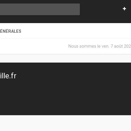
GÉNÉRALES
Nous sommes le ven. 7 août 202
le.fr