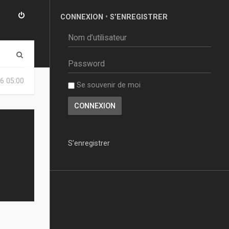
CONNEXION
•
S’ENREGISTRER
R
e
6 05:00
Se souvenir de moi
c
h
e
r
S’enregistrer
c
h
e
r