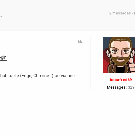
2 messages •
he avancée
ogin
habituelle (Edge, Chrome...) ou via une
bobafred69
Messages :
329