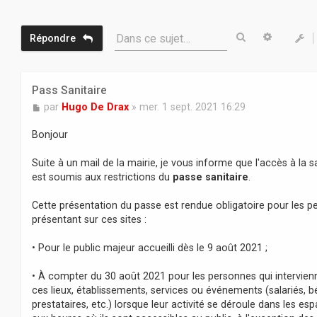
Rechercher
Recherc
Dans ce sujet…
Répondre
Pass Sanitaire
M
par
Hugo De Drax
»
mer. 1 sept. 2021 16:29
e
s
Bonjour
s
a
Suite à un mail de la mairie, je vous informe que l'accès à la s
g
est soumis aux restrictions du
passe sanitaire
.
e
Cette présentation du passe est rendue obligatoire pour les 
présentant sur ces sites :
• Pour le public majeur accueilli dès le 9 août 2021 ;
• À compter du 30 août 2021 pour les personnes qui intervien
ces lieux, établissements, services ou événements (salariés, b
prestataires, etc.) lorsque leur activité se déroule dans les es