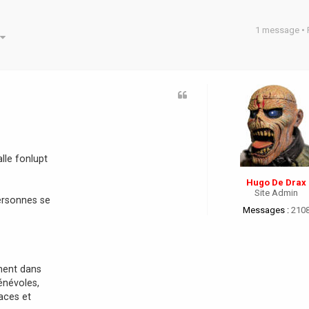
1 message •
he avancée
alle fonlupt
Hugo De Drax
Site Admin
personnes se
Messages :
210
nent dans
énévoles,
paces et