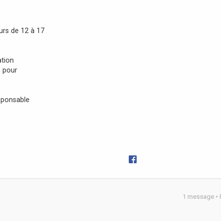
rs de 12 à 17
ation
e pour
esponsable
1 message •