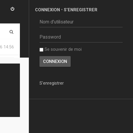
CONNEXION
•
S’ENREGISTRER
R
e
6 14:56
Se souvenir de moi
c
h
e
r
S’enregistrer
c
h
e
r