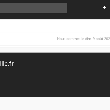
Nous sommes le dim. 9 août 202
le.fr