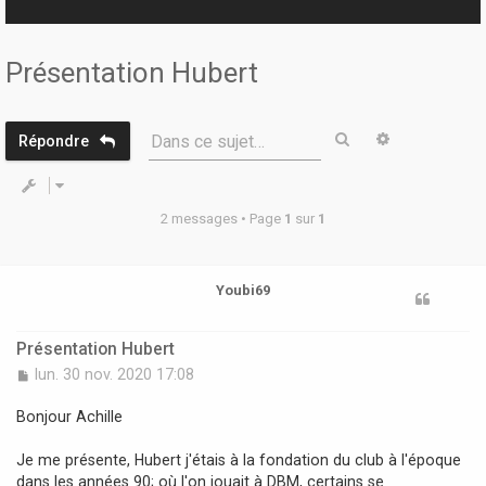
r
Présentation Hubert
Rechercher
Recherche 
Dans ce sujet…
Répondre
2 messages • Page
1
sur
1
Youbi69
Présentation Hubert
M
lun. 30 nov. 2020 17:08
e
s
Bonjour Achille
s
a
Je me présente, Hubert j'étais à la fondation du club à l'époque
g
dans les années 90; où l'on jouait à DBM, certains se
e