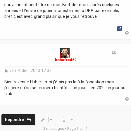
souviennent peut être de moi. Bref de retour après quelques
années et l'envie de jouer modestement à DBA par exemple,
bref c'est avec grand plaisir que je vous retrouve
t
bobafred69
M
ven. 4 déc. 2020 17:37
e
s
Bien revenue Hubert, moi j'étais pas la à la fondation mais
s
j'espère qu'on se croisera bientôt ... un jour ... en 202.. un jour au
a
club.
g
e
t
Répondre
2 messages • Page
1
sur
1