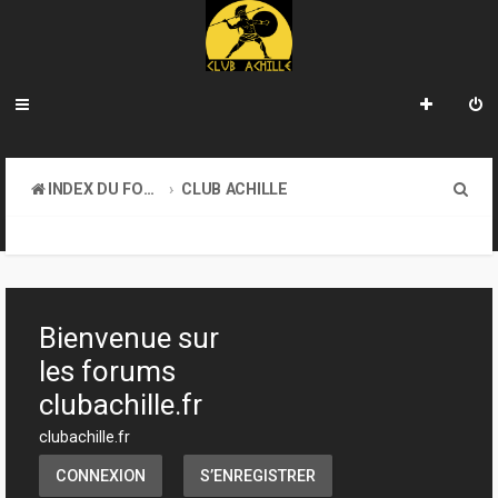
R
INDEX DU FORUM
CLUB ACHILLE
e
INFORMATIONS GÉNÉRALES
c
h
e
Bienvenue sur
r
les forums
c
clubachille.fr
h
clubachille.fr
e
CONNEXION
S’ENREGISTRER