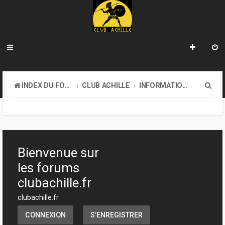
R
INDEX DU FORUM
CLUB ACHILLE
INFORMATIONS GÉNÉRALES
e
c
h
e
Bienvenue sur
r
les forums
c
clubachille.fr
h
clubachille.fr
e
CONNEXION
S’ENREGISTRER