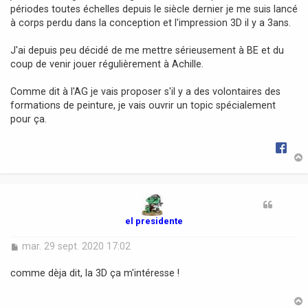
périodes toutes échelles depuis le siècle dernier je me suis lancé
e
à corps perdu dans la conception et l'impression 3D il y a 3ans.
J'ai depuis peu décidé de me mettre sérieusement à BE et du
coup de venir jouer régulièrement à Achille.
Comme dit à l'AG je vais proposer s'il y a des volontaires des
formations de peinture, je vais ouvrir un topic spécialement
pour ça.
t
el presidente
M
mar. 29 sept. 2020 17:02
e
s
comme dèja dit, la 3D ça m'intéresse !
s
a
g