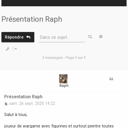
r
Présentation Raph
Rechercher
Recherche 
Dans ce sujet…
Répondre
3 messages • Page
1
sur
1
Raph
Présentation Raph
M
sam. 26 sept. 2020 14:22
e
s
Salut à tous,
s
a
joueur de wargame avec figurines et surtout peintre toutes
g