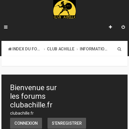
R
INDEX DU FORUM
CLUB ACHILLE
INFORMATIONS GÉNÉRALES
e
c
h
e
Bienvenue sur
r
les forums
c
clubachille.fr
h
clubachille.fr
e
CONNEXION
S’ENREGISTRER