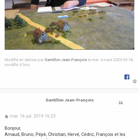
Modifié en dernier par
Gantillon Jean-François
le mer. 4 mars 2020 09:18,
modifié 4 fois.
t
Gantillon Jean-François
M
mar. 16 juil. 2019 16:23
e
s
Bonjour,
s
Arnaud, Bruno, Pépé, Christian, Hervé, Cédric, François et les
a