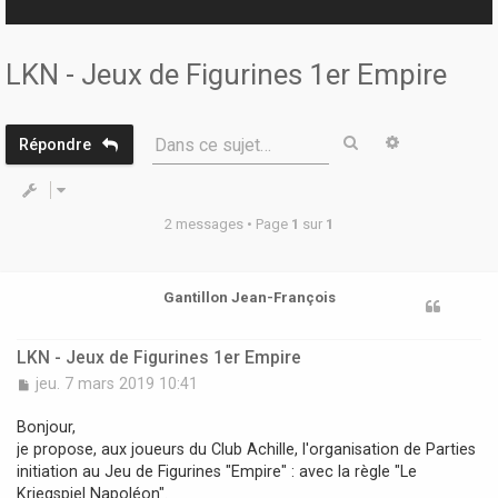
r
LKN - Jeux de Figurines 1er Empire
Rechercher
Recherche 
Dans ce sujet…
Répondre
2 messages • Page
1
sur
1
Gantillon Jean-François
LKN - Jeux de Figurines 1er Empire
M
jeu. 7 mars 2019 10:41
e
s
Bonjour,
s
je propose, aux joueurs du Club Achille, l'organisation de Parties
a
initiation au Jeu de Figurines "Empire" : avec la règle "Le
g
Kriegspiel Napoléon".
e