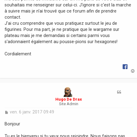
souhaitais me renseigner sur celui-ci. J'ignore si c'est la marche
à suivre mais je n'ai trouvé que ce forum afin de prendre
contact.
J'ai cru comprendre que vous pratiquez surtout le jeu de
figurines. Pour ma part, je ne pratique que le wargame sur
plateau mais je me demandais si certains parmi vous
s'adonnaient également au pousse-pions sur hexagones!
Cordialement
t
Hugo De Drax
Site Admin
M
ven. 6 janv. 2017 09:49
e
s
Bonjour
s
a
Tu es le bienvenu si tu veux nous rejoindre. Nous faisons pas