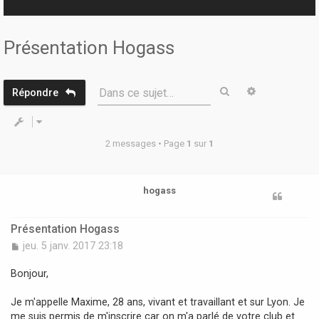
r
Présentation Hogass
Rechercher
Recherche 
Dans ce sujet…
Répondre
2 messages • Page
1
sur
1
hogass
Présentation Hogass
M
jeu. 5 janv. 2017 23:18
e
s
Bonjour,
s
a
Je m'appelle Maxime, 28 ans, vivant et travaillant et sur Lyon. Je
g
me suis permis de m'inscrire car on m'a parlé de votre club et
e