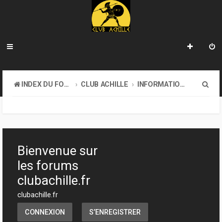
R
INDEX DU FORUM
CLUB ACHILLE
INFORMATIONS GÉNÉRALES
e
c
h
e
Bienvenue sur
r
les forums
c
clubachille.fr
h
clubachille.fr
e
CONNEXION
S’ENREGISTRER