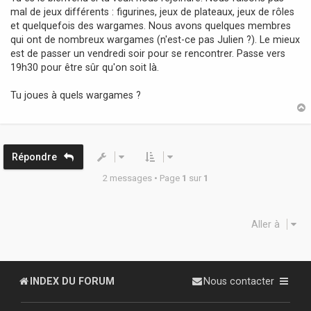
g
mal de jeux différents : figurines, jeux de plateaux, jeux de rôles
e
et quelquefois des wargames. Nous avons quelques membres
qui ont de nombreux wargames (n'est-ce pas Julien ?). Le mieux
est de passer un vendredi soir pour se rencontrer. Passe vers
19h30 pour être sûr qu'on soit là.
Tu joues à quels wargames ?
t
Répondre
2 messages • Page
1
sur
1
Aller à
INDEX DU FORUM
Nous contacter