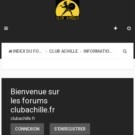
R
INDEX DU FORUM
CLUB ACHILLE
INFORMATIONS GÉNÉRALES
e
c
h
e
Bienvenue sur
r
les forums
c
clubachille.fr
h
clubachille.fr
e
CONNEXION
S’ENREGISTRER