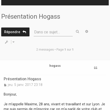
r
Présentation Hogass
Rechercher
Recherche 
Dans ce sujet…
Répondre
2 messages • Page
1
sur
1
hogass
Présentation Hogass
M
jeu. 5 janv. 2017 23:18
e
s
Bonjour,
s
a
Je m'appelle Maxime, 28 ans, vivant et travaillant et sur Lyon. Je
g
me suis permis de m'inscrire car on m'a parlé de votre club et
e