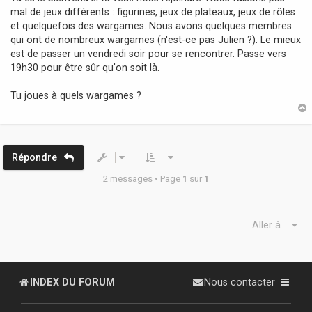
g
mal de jeux différents : figurines, jeux de plateaux, jeux de rôles
e
et quelquefois des wargames. Nous avons quelques membres
qui ont de nombreux wargames (n'est-ce pas Julien ?). Le mieux
est de passer un vendredi soir pour se rencontrer. Passe vers
19h30 pour être sûr qu'on soit là.
Tu joues à quels wargames ?
t
Répondre
2 messages • Page
1
sur
1
Aller à
INDEX DU FORUM
Nous contacter