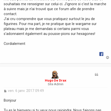
souhaitais me renseigner sur celui-ci. J'ignore si c'est la marche
à suivre mais je n'ai trouvé que ce forum afin de prendre
contact.
J'ai cru comprendre que vous pratiquez surtout le jeu de
figurines. Pour ma part, je ne pratique que le wargame sur
plateau mais je me demandais si certains parmi vous
s'adonnaient également au pousse-pions sur hexagones!
Cordialement
t
Hugo De Drax
Site Admin
M
ven. 6 janv. 2017 09:49
e
s
Bonjour
s
a
Tu es le bienvenu si tu veux nous rejoindre. Nous faisons pas