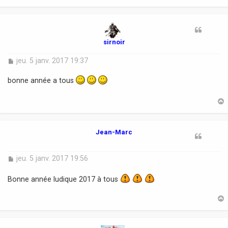
e
t
sirnoir
M
jeu. 5 janv. 2017 19:37
e
s
bonne année a tous
s
a
g
e
t
Jean-Marc
M
jeu. 5 janv. 2017 19:56
e
s
Bonne année ludique 2017 à tous
s
a
g
e
t