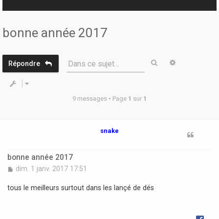
r
bonne année 2017
Rechercher
Recherche 
Dans ce sujet…
Répondre
9 messages • Page
1
sur
1
snake
bonne année 2017
M
dim. 1 janv. 2017 17:51
e
s
tous le meilleurs surtout dans les lançé de dés
s
a
g
e