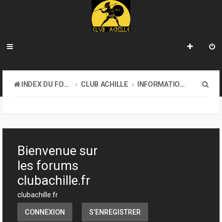
R
INDEX DU FORUM
CLUB ACHILLE
INFORMATIONS GÉNÉRALES
e
c
h
e
Bienvenue sur
r
les forums
c
clubachille.fr
h
clubachille.fr
e
CONNEXION
S’ENREGISTRER