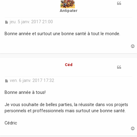
Antipater
M
jeu. 5 janv. 2017 21:00
e
s
Bonne année et surtout une bonne santé à tout le monde.
s
a
g
e
t
Céd
M
ven. 6 janv. 2017 17:32
e
s
Bonne année à tous!
s
a
Je vous souhaite de belles parties, la réussite dans vos projets
g
personnels et proffessionnels mais surtout une bonne santé.
e
Cédric