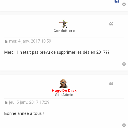
t
Condottiere
M
mer. 4 janv. 2017 10:59
e
s
Merci! Il n'était pas prévu de supprimer les dés en 2017??
s
a
g
e
t
Hugo De Drax
Site Admin
M
jeu. 5 janv. 2017 17:29
e
s
Bonne année à tous !
s
a
g