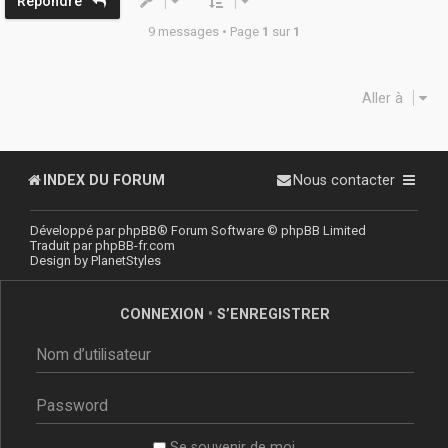
Répondre
9 messages • Page
1
sur
1
Aller à
INDEX DU FORUM
Nous contacter
Développé par
phpBB
® Forum Software © phpBB Limited
Traduit par
phpBB-fr.com
Design by
PlanetStyles
CONNEXION
•
S’ENREGISTRER
Se souvenir de moi