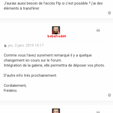
s
J'aurais aussi besoin de l’accès Ftp si c'est possible ? j'ai des
a
éléments à transférer.
g
e
t
bobafred69
M
jeu. 3 janv. 2019 14:17
e
s
Comme vous l'avez surement remarqué il y a quelque
s
changement en cours sur le forum.
a
Intégration de la galerie, elle permettra de déposer vos photo.
g
e
D'autre info très prochainement.
Cordialement,
Frédéric.
t