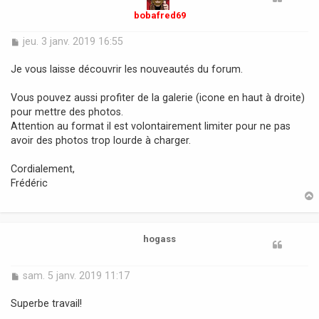
bobafred69
M
jeu. 3 janv. 2019 16:55
e
s
Je vous laisse découvrir les nouveautés du forum.
s
a
Vous pouvez aussi profiter de la galerie (icone en haut à droite)
g
pour mettre des photos.
e
Attention au format il est volontairement limiter pour ne pas
avoir des photos trop lourde à charger.
Cordialement,
Frédéric
t
hogass
M
sam. 5 janv. 2019 11:17
e
s
Superbe travail!
s