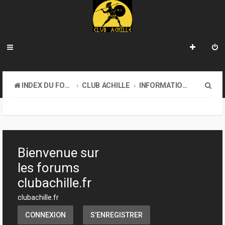
R
INDEX DU FORUM
CLUB ACHILLE
INFORMATIONS GÉNÉRALES
e
c
h
e
Bienvenue sur
r
les forums
c
clubachille.fr
h
clubachille.fr
e
CONNEXION
S’ENREGISTRER