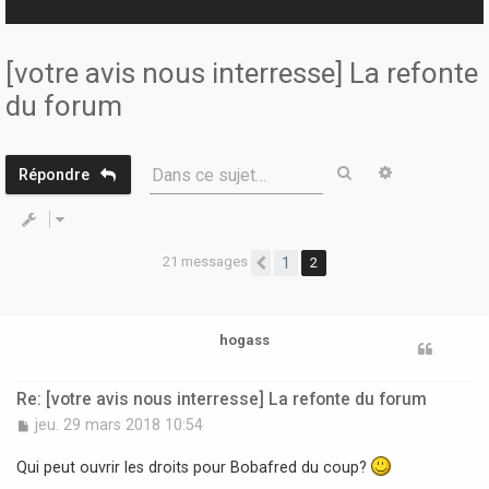
r
[votre avis nous interresse] La refonte
du forum
Rechercher
Recherche 
Dans ce sujet…
Répondre
21 messages
1
2
Précédente
hogass
Re: [votre avis nous interresse] La refonte du forum
M
jeu. 29 mars 2018 10:54
e
s
Qui peut ouvrir les droits pour Bobafred du coup?
s