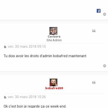
a
g
e
t
Cerbere
Site Admin
M
ven. 30 mars 2018 09:15
e
s
Tu dois avoir les droits d'admin bobafred maintenant
s
a
g
e
t
bobafred69
M
ven. 30 mars 2018 10:26
e
s
Ok c'est bon je regarde ça ce week-end.