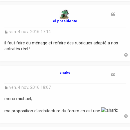
t
el presidente
M
ven. 4 nov. 2016 17:14
e
s
il faut faire du ménage et refaire des rubriques adapté a nos
s
activités réel !
a
g
e
t
snake
M
ven. 4 nov. 2016 18:07
e
s
merci michael,
s
a
ma proposition d'architecture du forum en est une
g
e
t