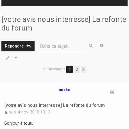
r
[votre avis nous interresse] La refonte
du forum
Rechercher
Recherche 
Dans ce sujet…
Répondre
21 messages
1
2
Suivante
snake
[votre avis nous interresse] La refonte du forum
M
ven. 4 nov. 2016 13:13
e
s
Bonjour à tous,
s