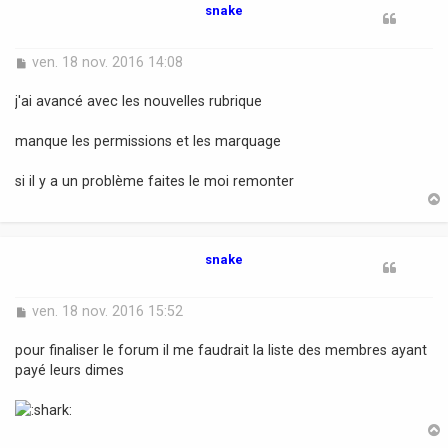
snake
M
ven. 18 nov. 2016 14:08
e
s
j'ai avancé avec les nouvelles rubrique
s
a
manque les permissions et les marquage
g
e
si il y a un problème faites le moi remonter
t
snake
M
ven. 18 nov. 2016 15:52
e
s
pour finaliser le forum il me faudrait la liste des membres ayant
s
payé leurs dimes
a
g
e