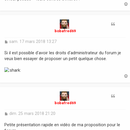
t
bobafred69
M
sam. 17 mars 2018 13:27
e
s
Si il est possible d'avoir les droits d'administrateur du forum je
s
veux bien essayer de proposer un petit quelque chose.
a
g
e
t
bobafred69
M
dim. 25 mars 2018 21:20
e
s
Petite présentation rapide en vidéo de ma proposition pour le
s