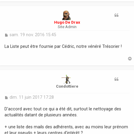
t
Hugo De Drax
Site Admin
M
sam. 19 nov. 2016 15:45
e
s
La Liste peut être fournie par Cédric, notre vénéré Trésorier !
s
a
g
e
t
Condottiere
M
dim. 11 juin 2017 17:28
e
s
D'accord avec tout ce qui a été dit, surtout le nettoyage des
s
actualités datant de plusieurs années.
a
g
+ une liste des mails des adhérents, avec au moins leur prénom
e
et leur pseudo + leurs centres d'intérêt ?