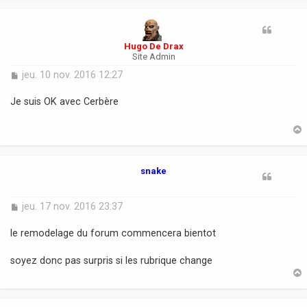
t
Hugo De Drax
Site Admin
M
jeu. 10 nov. 2016 12:27
e
s
Je suis OK avec Cerbère
s
a
g
e
t
snake
M
jeu. 17 nov. 2016 23:37
e
s
le remodelage du forum commencera bientot
s
a
soyez donc pas surpris si les rubrique change
g
e
t