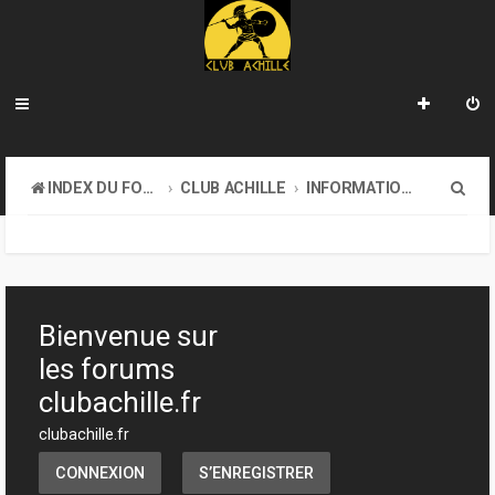
R
INDEX DU FORUM
CLUB ACHILLE
INFORMATIONS GÉNÉRALES
e
c
h
e
Bienvenue sur
r
les forums
c
clubachille.fr
h
clubachille.fr
e
CONNEXION
S’ENREGISTRER