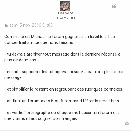
Cerbere
Site Admin
M
sam. 5 nov. 2016 01:05
e
s
Comme le dit Michael, le forum gagnerait en lisibilité s'il se
s
concentrait sur ce que nous faisons.
a
g
- tu devrais archiver tout message dont la dernière réponse à
e
plus de deux ans.
- ensuite supprimer les rubriques qui suite à ça n'ont plus aucun
message.
- et simplifier le restant en regroupant des rubriques connexes.
- au final un forum avec 5 ou 6 forums différents serait bien
- et vérifie l'orthographe de chaque mot aussi : un forum est
une vitrine, il faut soigner son français.