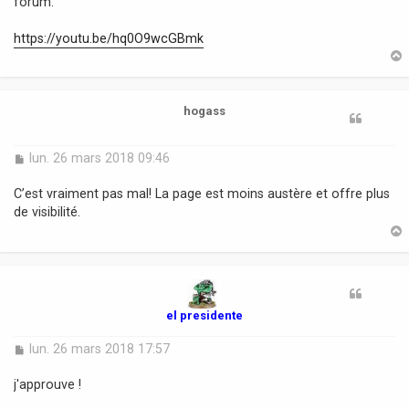
forum.
a
g
https://youtu.be/hq0O9wcGBmk
e
t
hogass
M
lun. 26 mars 2018 09:46
e
s
C’est vraiment pas mal! La page est moins austère et offre plus
s
de visibilité.
a
g
e
t
el presidente
M
lun. 26 mars 2018 17:57
e
s
j'approuve !
s