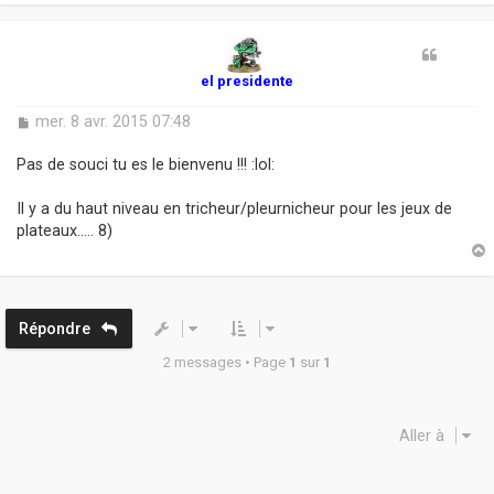
t
el presidente
M
mer. 8 avr. 2015 07:48
e
s
Pas de souci tu es le bienvenu !!! :lol:
s
a
Il y a du haut niveau en tricheur/pleurnicheur pour les jeux de
g
plateaux..... 8)
e
t
Répondre
2 messages • Page
1
sur
1
Aller à