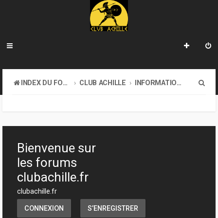
R
INDEX DU FORUM
CLUB ACHILLE
INFORMATIONS GÉNÉRALES
e
c
h
e
Bienvenue sur
r
les forums
c
clubachille.fr
h
clubachille.fr
e
CONNEXION
S’ENREGISTRER