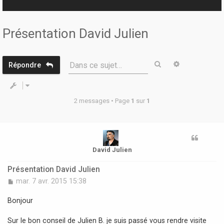
r
Présentation David Julien
Rechercher
Recherche 
Dans ce sujet…
Répondre
2 messages • Page
1
sur
1
David Julien
Présentation David Julien
M
mar. 7 avr. 2015 15:38
e
s
Bonjour
s
a
Sur le bon conseil de Julien B. je suis passé vous rendre visite
g