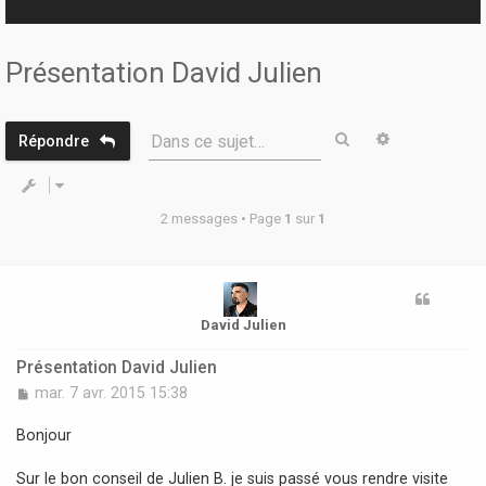
r
Présentation David Julien
Rechercher
Recherche 
Dans ce sujet…
Répondre
2 messages • Page
1
sur
1
David Julien
Présentation David Julien
M
mar. 7 avr. 2015 15:38
e
s
Bonjour
s
a
Sur le bon conseil de Julien B. je suis passé vous rendre visite
g