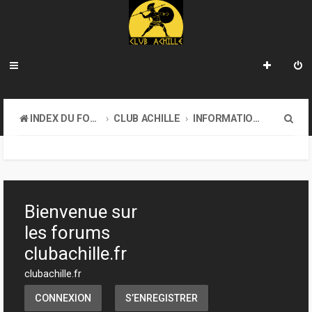
R
INDEX DU FORUM
CLUB ACHILLE
INFORMATIONS GÉNÉRALES
e
c
h
e
Bienvenue sur
r
les forums
c
clubachille.fr
h
clubachille.fr
e
CONNEXION
S’ENREGISTRER