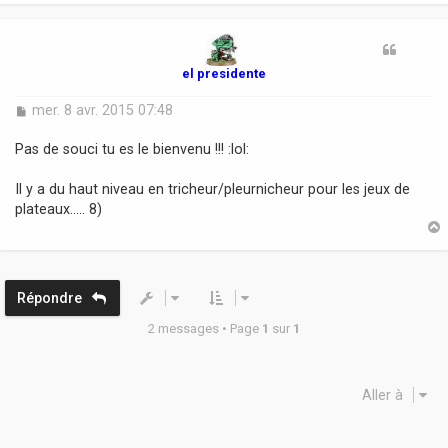
t
el presidente
M
mer. 8 avr. 2015 07:48
e
s
Pas de souci tu es le bienvenu !!! :lol:
s
a
Il y a du haut niveau en tricheur/pleurnicheur pour les jeux de
g
plateaux..... 8)
e
t
Répondre
2 messages • Page
1
sur
1
Aller à