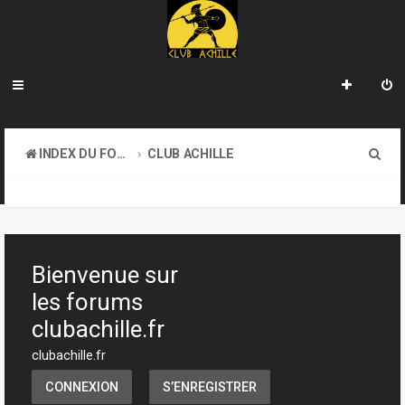
R
INDEX DU FORUM
CLUB ACHILLE
e
INFORMATIONS GÉNÉRALES
c
h
e
Bienvenue sur
r
les forums
c
clubachille.fr
h
clubachille.fr
e
CONNEXION
S’ENREGISTRER