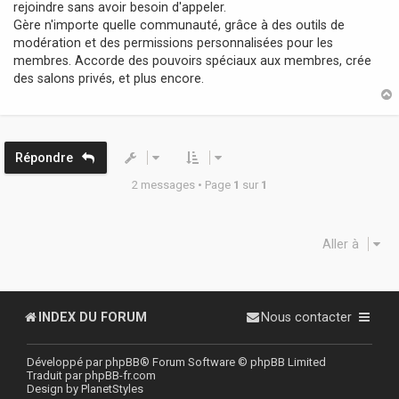
rejoindre sans avoir besoin d'appeler.
Gère n'importe quelle communauté, grâce à des outils de
modération et des permissions personnalisées pour les
membres. Accorde des pouvoirs spéciaux aux membres, crée
des salons privés, et plus encore.
t
Répondre
2 messages • Page
1
sur
1
Aller à
INDEX DU FORUM
Nous contacter
Développé par
phpBB
® Forum Software © phpBB Limited
Traduit par
phpBB-fr.com
Design by
PlanetStyles