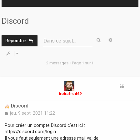
r
Discord
Rechercher
Recherche 
Dans ce sujet…
Répondre
2 messages • Page
1
sur
1
bobafred69
Discord
M
jeu. 9 sept. 2021 11:22
e
s
Pour créer un compte Discord c'est ici :
s
https://discord.com/login
a
Il vous faut seulement une adresse mail valide.
g