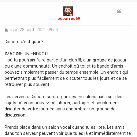
t
bobafred69
M
mar. 28 sept. 2021 09:54
e
s
Discord c'est quoi ?
s
a
IMAGINE UN ENDROIT...
g
…où tu pourrais faire partie d'un club !!!, d'un groupe de joueur
e
ou d'une communauté. Un endroit où toi et ta bande d'amis
pouvez simplement passer du temps ensemble. Un endroit qui
permettrait plus facilement de discuter tous les jours et de se
retrouver plus souvent.
Les serveurs Discord sont organisés en salons axés sur des
sujets où vous pouvez collaborer, partager et simplement
discuter de votre journée sans encombrer un groupe de
discussion.
Prends place dans un salon vocal quand tu es libre. Les amis
dans ton serveur peuvent voir que tu es là et immédiatement te