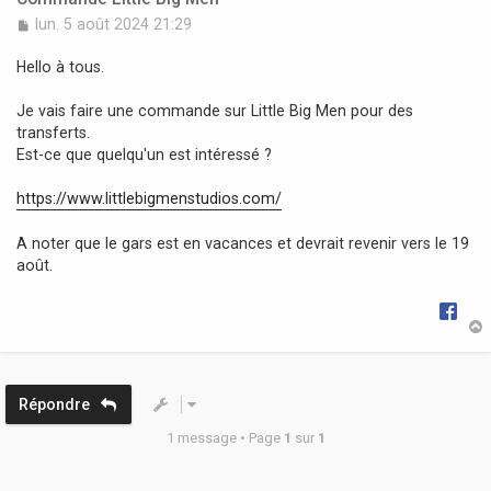
M
lun. 5 août 2024 21:29
e
s
Hello à tous.
s
a
Je vais faire une commande sur Little Big Men pour des
g
transferts.
e
Est-ce que quelqu'un est intéressé ?
https://www.littlebigmenstudios.com/
A noter que le gars est en vacances et devrait revenir vers le 19
août.
t
Répondre
1 message • Page
1
sur
1