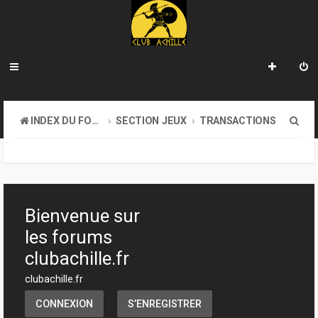
R
INDEX DU FORUM
SECTION JEUX
TRANSACTIONS
e
c
h
e
Bienvenue sur
r
les forums
c
clubachille.fr
h
clubachille.fr
e
CONNEXION
S’ENREGISTRER