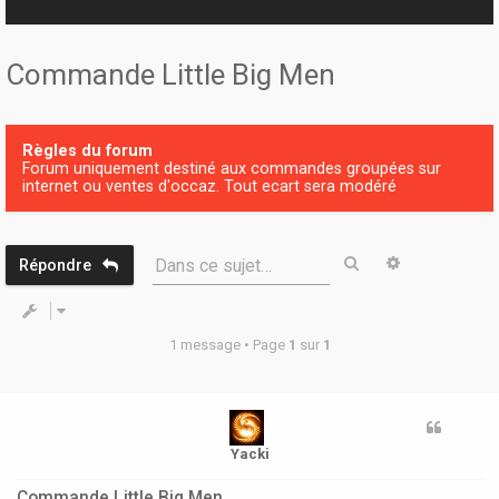
r
Commande Little Big Men
Règles du forum
Forum uniquement destiné aux commandes groupées sur
internet ou ventes d'occaz. Tout ecart sera modéré
Rechercher
Recherche 
Dans ce sujet…
Répondre
1 message • Page
1
sur
1
Yacki
Commande Little Big Men