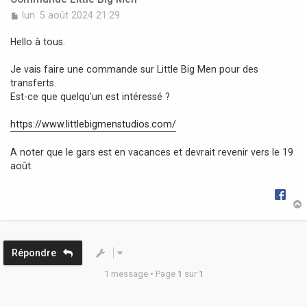
M
lun. 5 août 2024 21:29
e
s
Hello à tous.
s
a
Je vais faire une commande sur Little Big Men pour des
g
transferts.
e
Est-ce que quelqu'un est intéressé ?
https://www.littlebigmenstudios.com/
A noter que le gars est en vacances et devrait revenir vers le 19
août.
t
Répondre
1 message • Page
1
sur
1