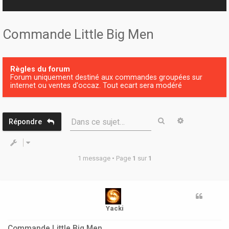
r
Commande Little Big Men
Règles du forum
Forum uniquement destiné aux commandes groupées sur
internet ou ventes d'occaz. Tout ecart sera modéré
Rechercher
Recherche 
Dans ce sujet…
Répondre
1 message • Page
1
sur
1
Yacki
Commande Little Big Men