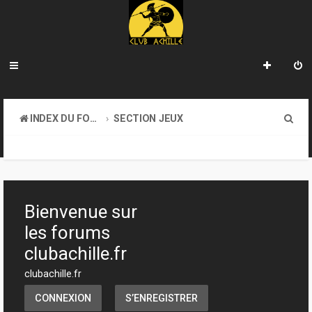
R
INDEX DU FORUM
SECTION JEUX
e
TRANSACTIONS
c
h
e
Bienvenue sur
r
les forums
c
clubachille.fr
h
clubachille.fr
e
CONNEXION
S’ENREGISTRER