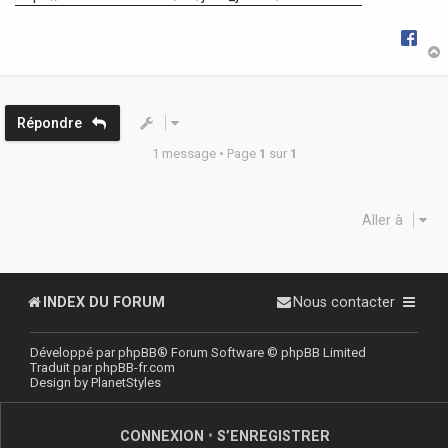
t
Répondre
1 message • Page
1
sur
1
Aller à
INDEX DU FORUM
Nous contacter
Développé par
phpBB
® Forum Software © phpBB Limited
Traduit par
phpBB-fr.com
Design by
PlanetStyles
CONNEXION
•
S’ENREGISTRER