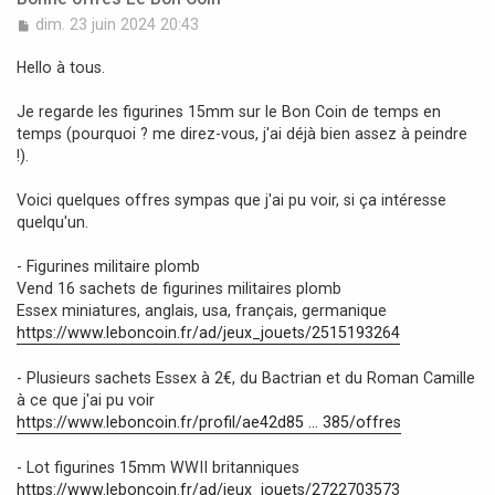
M
dim. 23 juin 2024 20:43
e
s
Hello à tous.
s
a
Je regarde les figurines 15mm sur le Bon Coin de temps en
g
temps (pourquoi ? me direz-vous, j'ai déjà bien assez à peindre
e
!).
Voici quelques offres sympas que j'ai pu voir, si ça intéresse
quelqu'un.
- Figurines militaire plomb
Vend 16 sachets de figurines militaires plomb
Essex miniatures, anglais, usa, français, germanique
https://www.leboncoin.fr/ad/jeux_jouets/2515193264
- Plusieurs sachets Essex à 2€, du Bactrian et du Roman Camille
à ce que j'ai pu voir
https://www.leboncoin.fr/profil/ae42d85 ... 385/offres
- Lot figurines 15mm WWII britanniques
https://www.leboncoin.fr/ad/jeux_jouets/2722703573