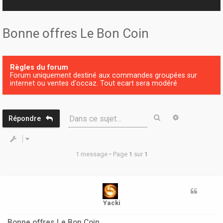
r
Bonne offres Le Bon Coin
Règles du forum
Forum uniquement destiné aux commandes groupées sur
internet ou ventes d'occaz. Tout ecart sera modéré
Rechercher
Recherche 
Dans ce sujet…
Répondre
1 message • Page
1
sur
1
Yacki
Bonne offres Le Bon Coin