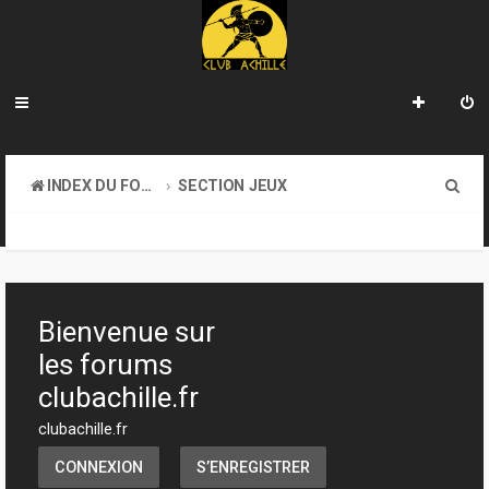
R
INDEX DU FORUM
SECTION JEUX
e
TRANSACTIONS
c
h
e
Bienvenue sur
r
les forums
c
clubachille.fr
h
clubachille.fr
e
CONNEXION
S’ENREGISTRER