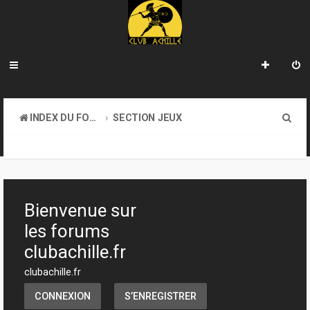
R
INDEX DU FORUM
SECTION JEUX
e
TRANSACTIONS
c
h
e
Bienvenue sur
r
les forums
c
clubachille.fr
h
clubachille.fr
e
CONNEXION
S’ENREGISTRER