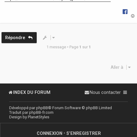
t
Répondre
1 message • Page
1
sur
1
Aller à
INDEX DU FORUM
Nous contacter
Développé par
phpBB
® Forum Software © phpBB Limited
Traduit par
phpBB-fr.com
Design by
PlanetStyles
CONNEXION
•
S’ENREGISTRER