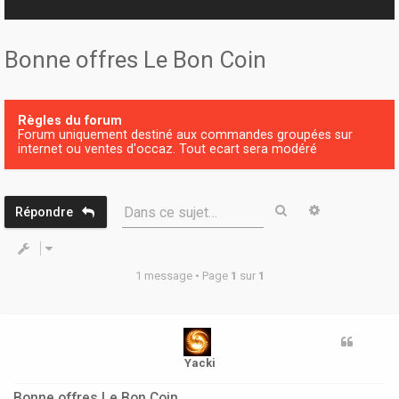
r
Bonne offres Le Bon Coin
Règles du forum
Forum uniquement destiné aux commandes groupées sur
internet ou ventes d'occaz. Tout ecart sera modéré
Rechercher
Recherche 
Dans ce sujet…
Répondre
1 message • Page
1
sur
1
Yacki
Bonne offres Le Bon Coin