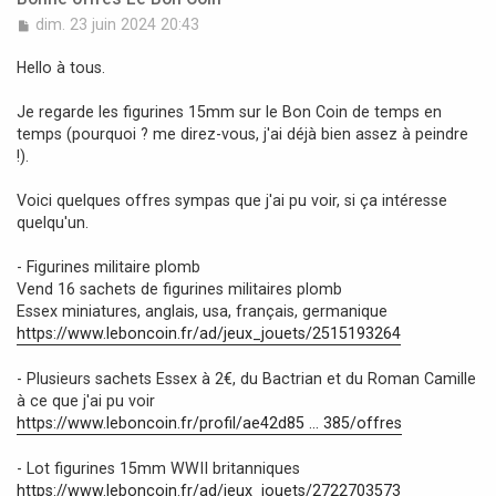
M
dim. 23 juin 2024 20:43
e
s
Hello à tous.
s
a
Je regarde les figurines 15mm sur le Bon Coin de temps en
g
temps (pourquoi ? me direz-vous, j'ai déjà bien assez à peindre
e
!).
Voici quelques offres sympas que j'ai pu voir, si ça intéresse
quelqu'un.
- Figurines militaire plomb
Vend 16 sachets de figurines militaires plomb
Essex miniatures, anglais, usa, français, germanique
https://www.leboncoin.fr/ad/jeux_jouets/2515193264
- Plusieurs sachets Essex à 2€, du Bactrian et du Roman Camille
à ce que j'ai pu voir
https://www.leboncoin.fr/profil/ae42d85 ... 385/offres
- Lot figurines 15mm WWII britanniques
https://www.leboncoin.fr/ad/jeux_jouets/2722703573