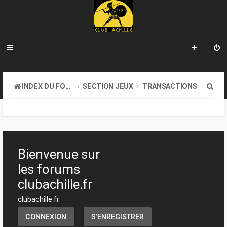
R
INDEX DU FORUM
SECTION JEUX
TRANSACTIONS
e
c
h
e
Bienvenue sur
r
les forums
c
clubachille.fr
h
clubachille.fr
e
CONNEXION
S’ENREGISTRER