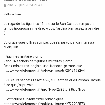
M
dim. 23 juin 2024 20:43
e
s
Hello à tous.
s
a
Je regarde les figurines 15mm sur le Bon Coin de temps en
g
temps (pourquoi ? me direz-vous, j'ai déjà bien assez à peindre
e
!).
Voici quelques offres sympas que j'ai pu voir, si ça intéresse
quelqu'un.
- Figurines militaire plomb
Vend 16 sachets de figurines militaires plomb
Essex miniatures, anglais, usa, français, germanique
https://www.leboncoin.fr/ad/jeux_jouets/2515193264
- Plusieurs sachets Essex à 2€, du Bactrian et du Roman Camille
à ce que j'ai pu voir
https://www.leboncoin.fr/profil/ae42d85 ... 385/offres
- Lot figurines 15mm WWII britanniques
https://www.leboncoin.fr/ad/jeux_jouets/2722703573