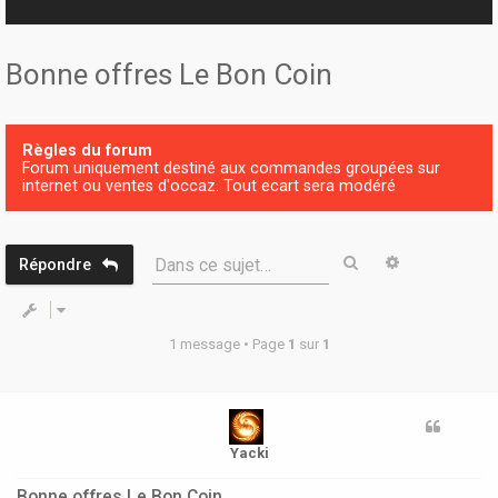
r
Bonne offres Le Bon Coin
Règles du forum
Forum uniquement destiné aux commandes groupées sur
internet ou ventes d'occaz. Tout ecart sera modéré
Rechercher
Recherche 
Dans ce sujet…
Répondre
1 message • Page
1
sur
1
Yacki
Bonne offres Le Bon Coin