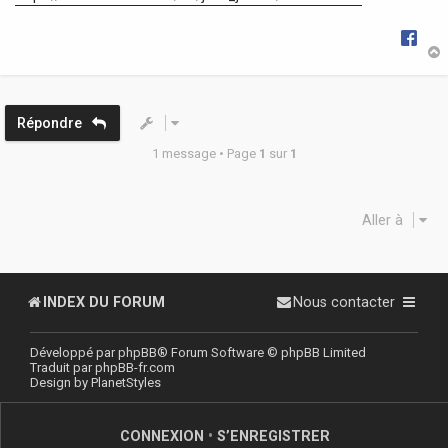
t
Répondre
1 message • Page
1
sur
1
Aller à
INDEX DU FORUM
Nous contacter
Développé par
phpBB
® Forum Software © phpBB Limited
Traduit par
phpBB-fr.com
Design by
PlanetStyles
CONNEXION
•
S’ENREGISTRER