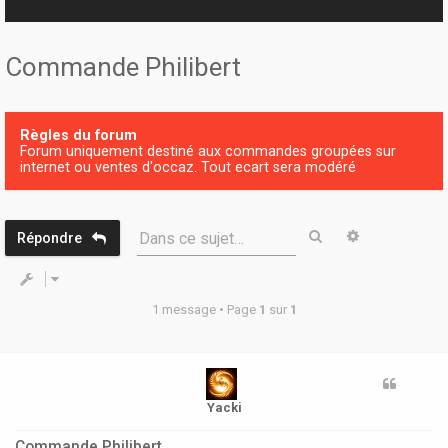
r
Commande Philibert
Règles du forum
Forum uniquement destiné aux commandes groupées sur
internet ou ventes d'occaz. Tout ecart sera modéré
Rechercher
Recherche 
Dans ce sujet…
Répondre
1 message • Page
1
sur
1
Yacki
Commande Philibert