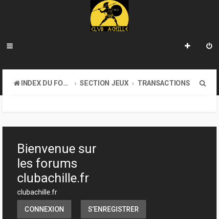
R
INDEX DU FORUM
SECTION JEUX
TRANSACTIONS
e
c
h
e
Bienvenue sur
r
les forums
c
clubachille.fr
h
clubachille.fr
e
CONNEXION
S’ENREGISTRER