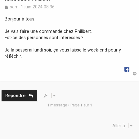
M
sam. 1 juin 2024 08:36
e
s
Bonjour à tous.
s
a
Je vais faire une commande chez Philibert.
g
Est-ce des personnes sont intéressés ?
e
Je la passerai lundi soir, ça vous laisse le week-end pour y
réfléchir.
t
Répondre
1 message • Page
1
sur
1
Aller à