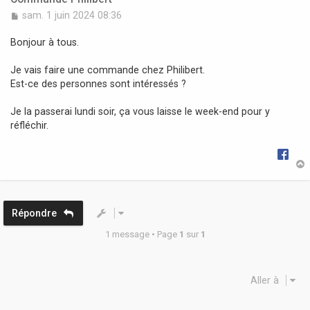
M
sam. 1 juin 2024 08:36
e
s
Bonjour à tous.
s
a
Je vais faire une commande chez Philibert.
g
Est-ce des personnes sont intéressés ?
e
Je la passerai lundi soir, ça vous laisse le week-end pour y
réfléchir.
t
Répondre
1 message • Page
1
sur
1
Aller à