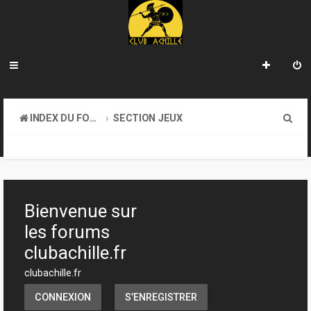
R
INDEX DU FORUM
SECTION JEUX
e
TRANSACTIONS
c
h
e
Bienvenue sur
r
les forums
c
clubachille.fr
h
clubachille.fr
e
CONNEXION
S’ENREGISTRER