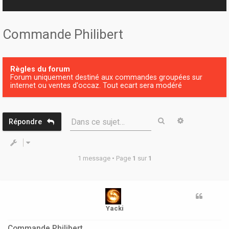
r
Commande Philibert
Règles du forum
Forum uniquement destiné aux commandes groupées sur
internet ou ventes d'occaz. Tout ecart sera modéré
Rechercher
Recherche 
Dans ce sujet…
Répondre
1 message • Page
1
sur
1
Yacki
Commande Philibert