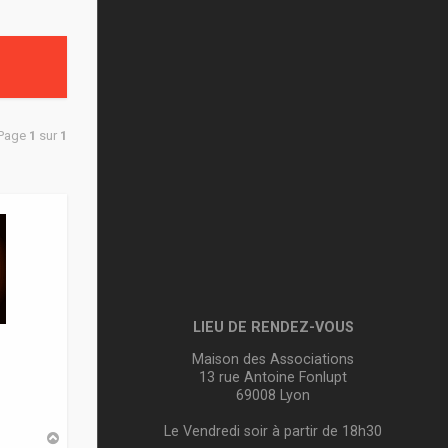
 Page
1
sur
1
LIEU DE RENDEZ-VOUS
Maison des Associations
13 rue Antoine Fonlupt
69008 Lyon
Le Vendredi soir à partir de 18h30
H