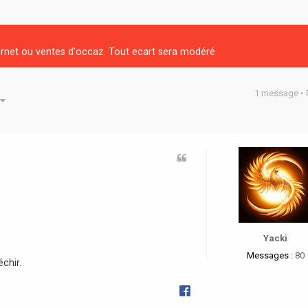
net ou ventes d'occaz. Tout ecart sera modéré
1 message •
he avancée
Yacki
Messages :
80
échir.