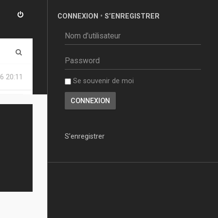
CONNEXION
•
S’ENREGISTRER
R
e
6 20:11
Se souvenir de moi
c
h
e
r
S’enregistrer
c
h
e
r