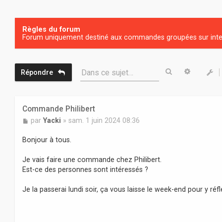
Règles du forum
Forum uniquement destiné aux commandes groupées sur inter
Rechercher
Recherc
Dans ce sujet…
Répondre
Commande Philibert
M
par
Yacki
»
sam. 1 juin 2024 08:36
e
s
Bonjour à tous.
s
a
Je vais faire une commande chez Philibert.
g
Est-ce des personnes sont intéressés ?
e
Je la passerai lundi soir, ça vous laisse le week-end pour y réfl