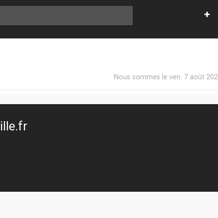
Nous sommes le ven. 7 août 202
le.fr