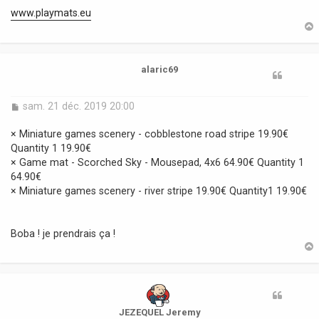
a
www.playmats.eu
g
e
t
alaric69
M
sam. 21 déc. 2019 20:00
e
s
× Miniature games scenery - cobblestone road stripe 19.90€
s
Quantity 1 19.90€
a
× Game mat - Scorched Sky - Mousepad, 4x6 64.90€ Quantity 1
g
64.90€
e
× Miniature games scenery - river stripe 19.90€ Quantity1 19.90€
Boba ! je prendrais ça !
t
JEZEQUEL Jeremy