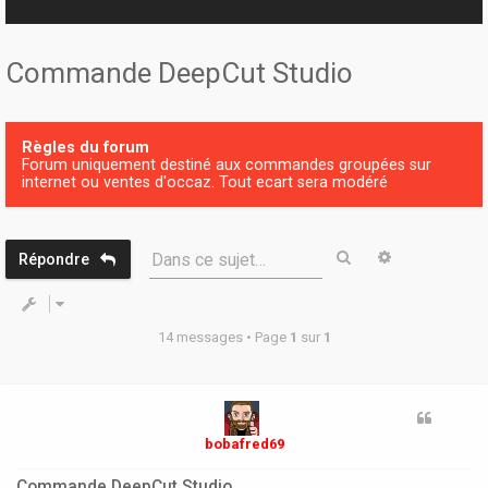
r
Commande DeepCut Studio
Règles du forum
Forum uniquement destiné aux commandes groupées sur
internet ou ventes d'occaz. Tout ecart sera modéré
Rechercher
Recherche 
Dans ce sujet…
Répondre
14 messages • Page
1
sur
1
bobafred69
Commande DeepCut Studio