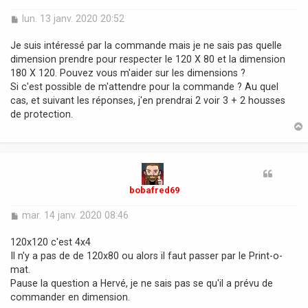
M
lun. 13 janv. 2020 20:52
e
s
Je suis intéressé par la commande mais je ne sais pas quelle
s
dimension prendre pour respecter le 120 X 80 et la dimension
a
180 X 120. Pouvez vous m'aider sur les dimensions ?
g
Si c'est possible de m'attendre pour la commande ? Au quel
e
cas, et suivant les réponses, j'en prendrai 2 voir 3 + 2 housses
de protection.
t
bobafred69
M
mar. 14 janv. 2020 08:46
e
s
120x120 c'est 4x4
s
Il n'y a pas de de 120x80 ou alors il faut passer par le Print-o-
a
mat.
g
Pause la question a Hervé, je ne sais pas se qu'il a prévu de
e
commander en dimension.