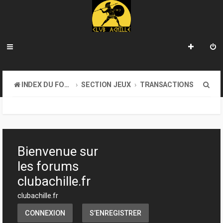
R
INDEX DU FORUM
SECTION JEUX
TRANSACTIONS
e
c
h
e
Bienvenue sur
r
les forums
c
clubachille.fr
h
clubachille.fr
e
CONNEXION
S’ENREGISTRER