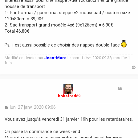
Intéressé aussi pour une nappe AdG 120x80cm et une grande
s
housse de transport.
a
1- Print-o-mat / game mat steppe v2 mousepad / custom size
g
120x80cm = 39,90€
e
2- Sac transport grand modèle 4x6 (9x126cm) = 6,90€
Total 46,80€
Ps, il est aussi possible de choisir des nappes double face
Modifié en dernier par
Jean-Marc
le sam. 1 févr. 2020 09:38, modifié 1
fois.
t
bobafred69
M
lun. 27 janv. 2020 09:06
e
s
Vous avez jusqu’à vendredi 31 janvier 19h pour les retardataires.
s
a
On passe la commande ce week -end.
g
Merci de nous faire parvenir votre paiement avant livraison.