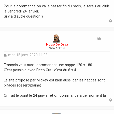
Pour la commande on va la passer fin du mois, je serais au club
le vendredi 24 janvier.
Si y a d'autre question ?
t
Hugo De Drax
Site Admin
M
mer. 15 janv. 2020 11:08
e
s
François veut aussi commander une nappe 120 x 180
s
C'est possible avec Deep Cut : c'est du 6 x 4
a
g
Le site proposé par Mickey est bien aussi car les nappes sont
e
bifaces (désert/plaine)
On fait le point le 24 janvier et on commande à ce moment là.
t