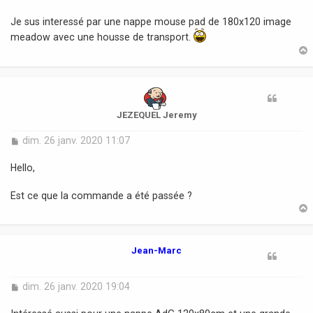
e
s
Je sus interessé par une nappe mouse pad de 180x120 image
s
meadow avec une housse de transport.
a
g
e
t
JEZEQUEL Jeremy
M
dim. 26 janv. 2020 11:07
e
s
Hello,
s
a
Est ce que la commande a été passée ?
g
e
t
Jean-Marc
M
dim. 26 janv. 2020 19:04
e
s