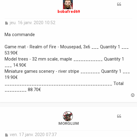
bobafred69
M
jeu. 16 janv. 2020 10:52
e
s
Ma commande
s
a
Game mat - Realm of Fire - Mousepad, 3x6 ___ Quantity 1 ___
g
53.90€
e
Model trees - 32 mm scale, maple ____________ Quantity 1
___ 14.90€
Miniature games scenery - river stripe ________ Quantity 1 ___
19.90€
____________________________________________ Total
_________ 88.70€
t
MORGLUM
M
ven. 17 janv. 2020 07:37