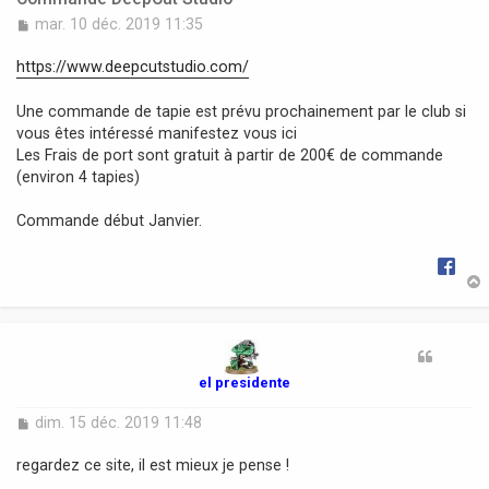
M
mar. 10 déc. 2019 11:35
e
s
https://www.deepcutstudio.com/
s
a
Une commande de tapie est prévu prochainement par le club si
g
vous êtes intéressé manifestez vous ici
e
Les Frais de port sont gratuit à partir de 200€ de commande
(environ 4 tapies)
Commande début Janvier.
t
el presidente
M
dim. 15 déc. 2019 11:48
e
s
regardez ce site, il est mieux je pense !
s