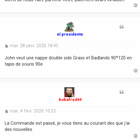
e
t
el presidente
M
mar. 28 janv. 2020 18:45
e
s
John veut une nappe double side Grass et Badlands 90*120 en
s
tapis de souris 90e
a
g
e
t
bobafred69
M
mar. 4 févr. 2020 10:32
e
s
La Commande est passé, je vous tiens au courant des que j'ai
s
des nouvelles.
a
g