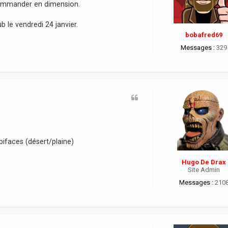
 commander en dimension.
 le vendredi 24 janvier.
bobafred69
Messages :
329
bifaces (désert/plaine)
.
Hugo De Drax
Site Admin
Messages :
210