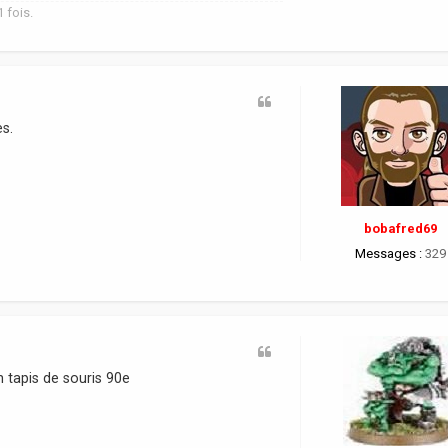
1 fois.
es.
bobafred69
Messages :
329
 tapis de souris 90e