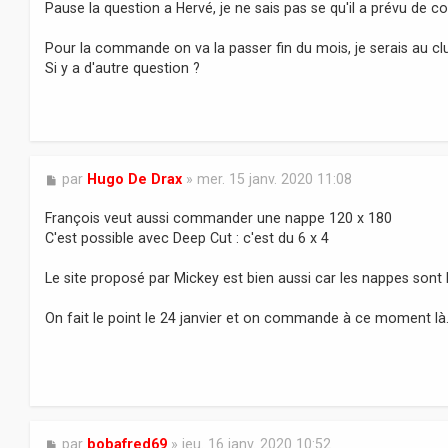
Pause la question a Hervé, je ne sais pas se qu'il a prévu de
g
e
Pour la commande on va la passer fin du mois, je serais au club
Si y a d'autre question ?
M
par
Hugo De Drax
»
mer. 15 janv. 2020 11:08
e
s
François veut aussi commander une nappe 120 x 180
s
C'est possible avec Deep Cut : c'est du 6 x 4
a
g
Le site proposé par Mickey est bien aussi car les nappes sont 
e
On fait le point le 24 janvier et on commande à ce moment là
M
par
bobafred69
»
jeu. 16 janv. 2020 10:52