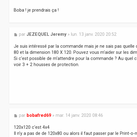
Boba ! je prendrais ça !
M
par
JEZEQUEL Jeremy
»
lun. 13 janv. 2020 20:52
e
s
Je suis intéressé par la commande mais je ne sais pas quelle
s
80 et la dimension 180 X 120. Pouvez vous m'aider sur les di
a
Si c'est possible de m'attendre pour la commande ? Au quel cas
g
voir 3 + 2 housses de protection.
e
M
par
bobafred69
»
mar. 14 janv. 2020 08:46
e
s
120x120 c'est 4x4
s
Il n'y a pas de de 120x80 ou alors il faut passer par le Print-o-
a