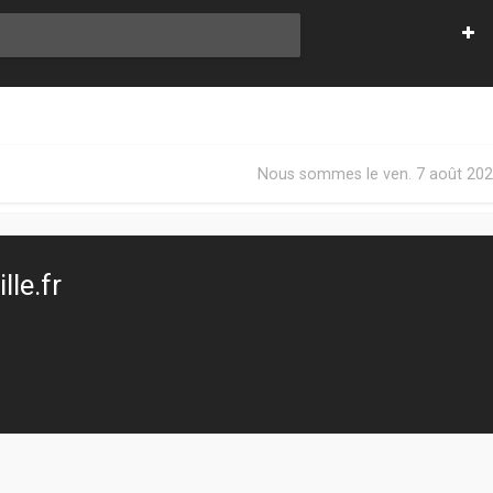
Nous sommes le ven. 7 août 202
le.fr