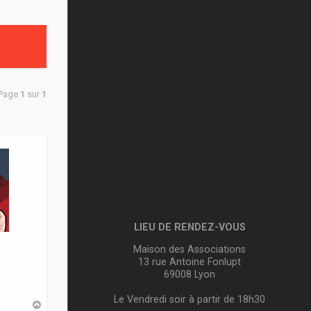
 Page
1
sur
1
LIEU DE RENDEZ-VOUS
Maison des Associations
13 rue Antoine Fonlupt
69008 Lyon
Le Vendredi soir à partir de 18h30
H