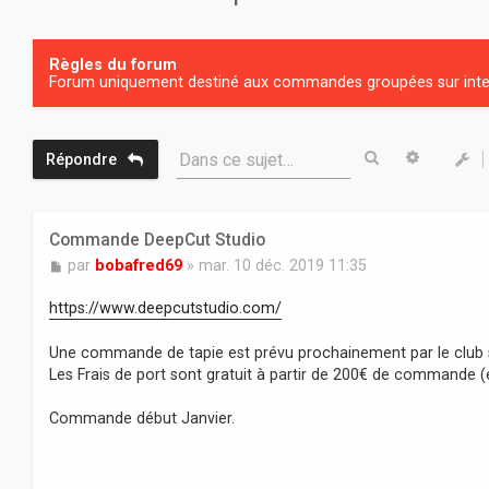
Règles du forum
Forum uniquement destiné aux commandes groupées sur inter
Rechercher
Recherc
Dans ce sujet…
Répondre
Commande DeepCut Studio
M
par
bobafred69
»
mar. 10 déc. 2019 11:35
e
s
https://www.deepcutstudio.com/
s
a
Une commande de tapie est prévu prochainement par le club s
g
Les Frais de port sont gratuit à partir de 200€ de commande (
e
Commande début Janvier.