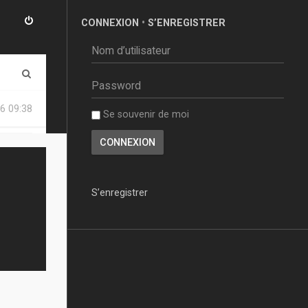
CONNEXION
•
S’ENREGISTRER
R
e
6 09:38
Se souvenir de moi
c
h
e
r
S’enregistrer
c
h
e
r