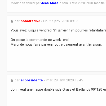
Modifié en dernier par
Jean-Marc
le sam. 1 févr. 2020 09:38, modifié 
M
par
bobafred69
»
lun. 27 janv. 2020 09:06
e
s
Vous avez jusqu’à vendredi 31 janvier 19h pour les retardatair
s
a
On passe la commande ce week -end.
g
Merci de nous faire parvenir votre paiement avant livraison.
e
M
par
el presidente
»
mar. 28 janv. 2020 18:45
e
s
John veut une nappe double side Grass et Badlands 90*120 en
s
a
g
e