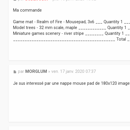
e
s
Ma commande
s
a
Game mat - Realm of Fire - Mousepad, 3x6 ___ Quantity 1 __
g
Model trees - 32 mm scale, maple ____________ Quantity 1 
e
Miniature games scenery - river stripe ________ Quantity 1 _
____________________________________________ Total _
M
par
MORGLUM
»
ven. 17 janv. 2020 07:37
e
s
Je sus interessé par une nappe mouse pad de 180x120 imag
s
a
g
e