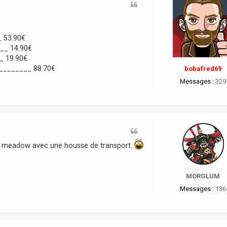
_ 53.90€
___ 14.90€
__ 19.90€
________ 88.70€
bobafred69
Messages :
329
e meadow avec une housse de transport.
MORGLUM
Messages :
136