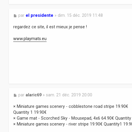
M
par
el presidente
»
dim. 15 déc. 2019 11:48
e
s
regardez ce site, il est mieux je pense !
s
a
www.playmats.eu
g
e
M
par
alaric69
»
sam. 21 déc. 2019 20:00
e
s
× Miniature games scenery - cobblestone road stripe 19.90€
s
Quantity 1 19.90€
a
× Game mat - Scorched Sky - Mousepad, 4x6 64.90€ Quantity
g
× Miniature games scenery - river stripe 19.90€ Quantity1 19.9
e