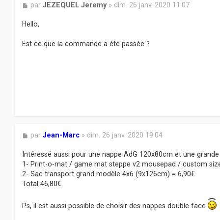
M
par
JEZEQUEL Jeremy
»
dim. 26 janv. 2020 11:07
e
s
Hello,
s
a
Est ce que la commande a été passée ?
g
e
M
par
Jean-Marc
»
dim. 26 janv. 2020 19:04
e
s
Intéressé aussi pour une nappe AdG 120x80cm et une grande 
s
1- Print-o-mat / game mat steppe v2 mousepad / custom si
a
2- Sac transport grand modèle 4x6 (9x126cm) = 6,90€
g
Total 46,80€
e
Ps, il est aussi possible de choisir des nappes double face