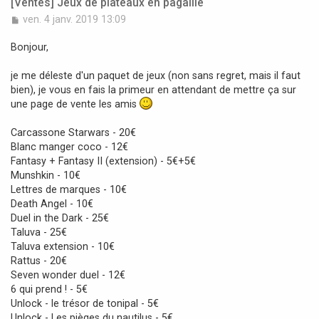
[Ventes] Jeux de plateaux en pagaille
M
ven. 4 janv. 2019 13:09
e
s
Bonjour,
s
a
je me déleste d'un paquet de jeux (non sans regret, mais il faut
g
bien), je vous en fais la primeur en attendant de mettre ça sur
e
une page de vente les amis
Carcassone Starwars - 20€
Blanc manger coco - 12€
Fantasy + Fantasy II (extension) - 5€+5€
Munshkin - 10€
Lettres de marques - 10€
Death Angel - 10€
Duel in the Dark - 25€
Taluva - 25€
Taluva extension - 10€
Rattus - 20€
Seven wonder duel - 12€
6 qui prend ! - 5€
Unlock - le trésor de tonipal - 5€
Unlock - Les pièges du nautilus - 5€