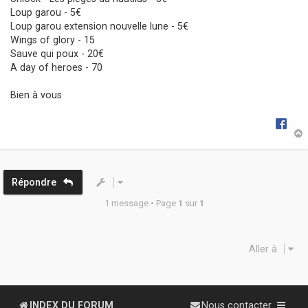
Loup garou - 5€
Loup garou extension nouvelle lune - 5€
Wings of glory - 15
Sauve qui poux - 20€
A day of heroes - 70
Bien à vous
t
Répondre
1 message • Page
1
sur
1
Aller à
INDEX DU FORUM
Nous contacter