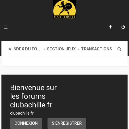
R
INDEX DU FORUM
SECTION JEUX
TRANSACTIONS
e
c
h
e
Bienvenue sur
r
les forums
c
clubachille.fr
h
clubachille.fr
e
CONNEXION
S’ENREGISTRER