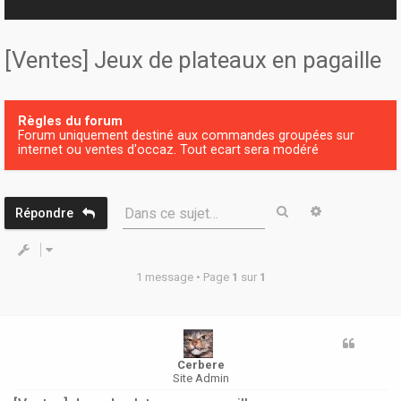
r
[Ventes] Jeux de plateaux en pagaille
Règles du forum
Forum uniquement destiné aux commandes groupées sur
internet ou ventes d'occaz. Tout ecart sera modéré
Rechercher
Recherche 
Dans ce sujet…
Répondre
1 message • Page
1
sur
1
Cerbere
Site Admin