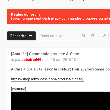
Règles du forum
Forum uniquement destiné aux commandes groupées sur inter
Rechercher
Recherc
Dans ce sujet…
Répondre
[Annulée] Commande groupée A-Case
M
par
bobafred69
»
lun. 15 oct. 2018 18:02
e
s
A-Case + 60€ à 64€ (selon la couleur) Frais 25€/personnes p
s
a
https://shop.army-case.com/product/a-case/
g
e
[youtube]