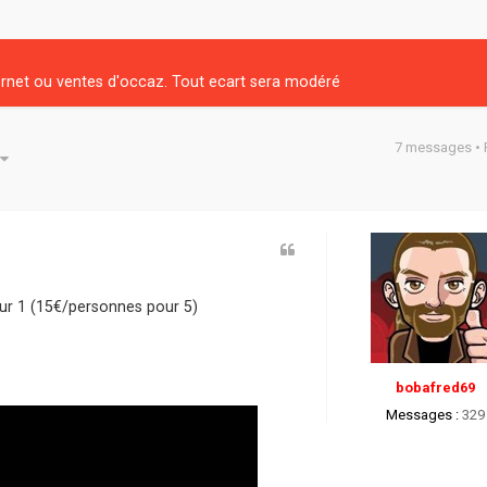
net ou ventes d'occaz. Tout ecart sera modéré
7 messages •
he avancée
our 1 (15€/personnes pour 5)
bobafred69
Messages :
329