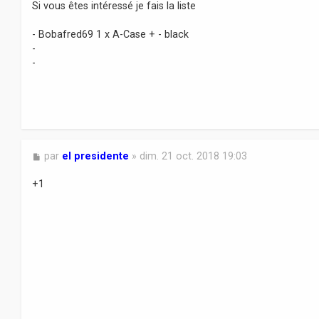
s
Si vous êtes intéressé je fais la liste
s
a
- Bobafred69 1 x A-Case + - black
g
-
e
-
M
par
el presidente
»
dim. 21 oct. 2018 19:03
e
s
+1
s
a
g
e