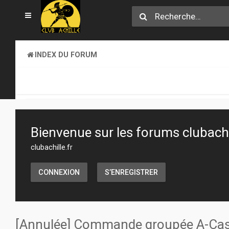
INDEX DU FORUM
SECTION JEUX
TRANSACTIONS
Bienvenue sur les forums clubachil
clubachille.fr
CONNEXION
S’ENREGISTRER
[Annulée] Commande groupée A-Ca