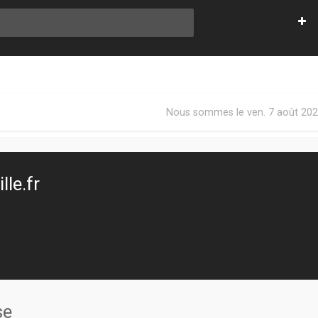
Nous sommes le ven. 7 août 202
le.fr
se