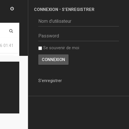
CONNEXION
•
S’ENREGISTRER
R
e
6 01:41
Se souvenir de moi
c
h
e
r
S’enregistrer
c
h
e
r