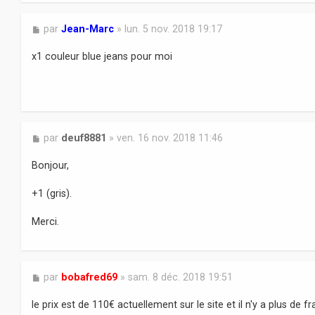
M
par
Jean-Marc
»
lun. 5 nov. 2018 19:17
e
s
x1 couleur blue jeans pour moi
s
a
g
e
M
par
deuf8881
»
ven. 16 nov. 2018 11:46
e
s
Bonjour,
s
a
+1 (gris).
g
e
Merci.
M
par
bobafred69
»
sam. 8 déc. 2018 19:51
e
s
le prix est de 110€ actuellement sur le site et il n'y a plus de fr
s