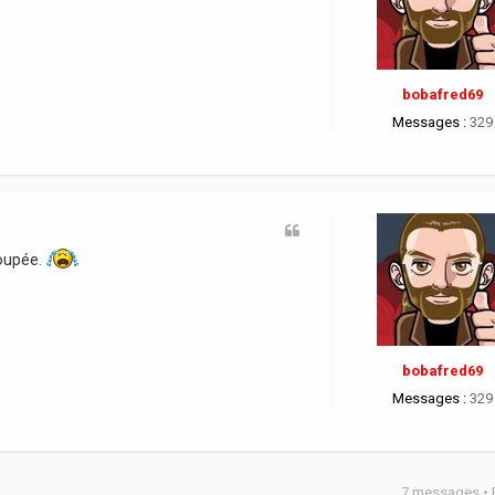
bobafred69
Messages :
329
roupée.
bobafred69
Messages :
329
7 messages •