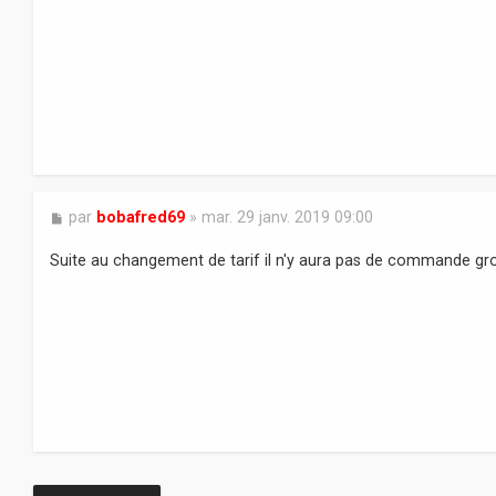
a
g
e
M
par
bobafred69
»
mar. 29 janv. 2019 09:00
e
s
Suite au changement de tarif il n'y aura pas de commande g
s
a
g
e