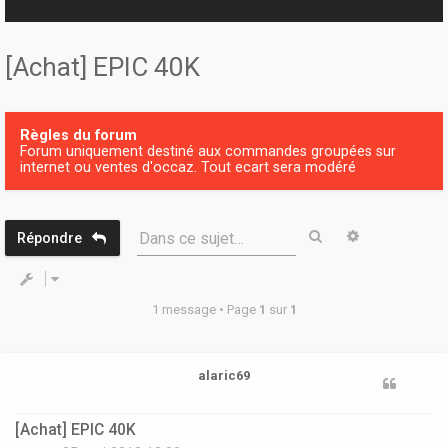
r
[Achat] EPIC 40K
Règles du forum
Forum uniquement destiné aux commandes groupées sur
internet ou ventes d'occaz. Tout ecart sera modéré
Rechercher
Recherche 
Dans ce sujet…
Répondre
1 message • Page
1
sur
1
alaric69
[Achat] EPIC 40K