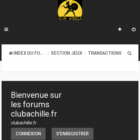
R
INDEX DU FORUM
SECTION JEUX
TRANSACTIONS
e
c
h
e
Bienvenue sur
r
les forums
c
clubachille.fr
h
clubachille.fr
e
CONNEXION
S’ENREGISTRER