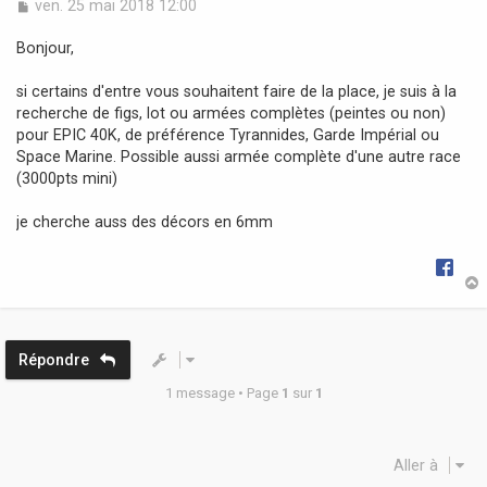
M
ven. 25 mai 2018 12:00
e
s
Bonjour,
s
a
si certains d'entre vous souhaitent faire de la place, je suis à la
g
recherche de figs, lot ou armées complètes (peintes ou non)
e
pour EPIC 40K, de préférence Tyrannides, Garde Impérial ou
Space Marine. Possible aussi armée complète d'une autre race
(3000pts mini)
je cherche auss des décors en 6mm
t
Répondre
1 message • Page
1
sur
1
Aller à