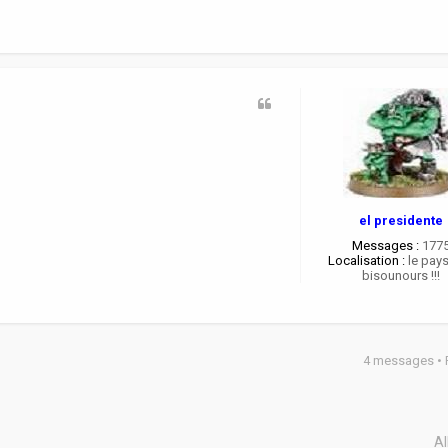
el presidente
Messages :
177
Localisation :
le pay
bisounours !!!
4 messages •
Al