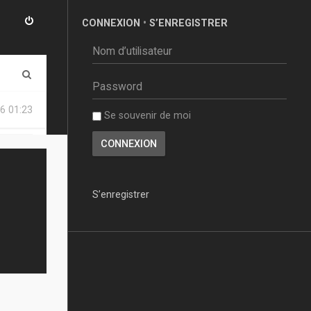
CONNEXION
•
S’ENREGISTRER
R
e
6 01:23
Se souvenir de moi
c
h
e
r
S’enregistrer
c
h
e
r