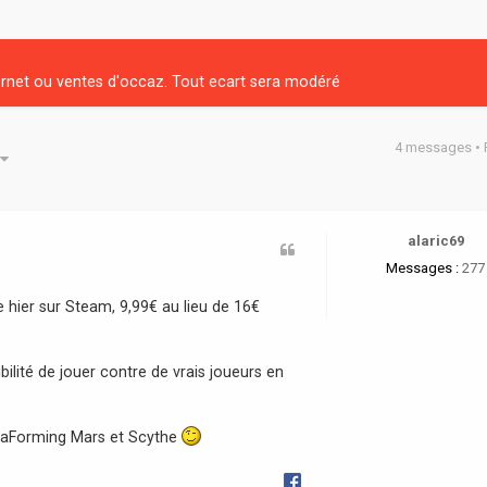
net ou ventes d'occaz. Tout ecart sera modéré
4 messages •
he avancée
alaric69
Messages :
277
e hier sur Steam, 9,99€ au lieu de 16€
bilité de jouer contre de vrais joueurs en
erraForming Mars et Scythe