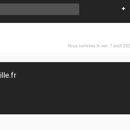
Nous sommes le ven. 7 août 202
le.fr