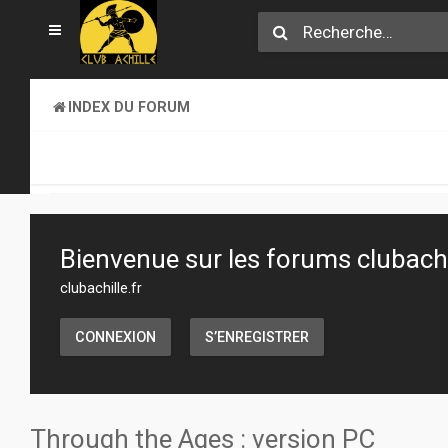
INDEX DU FORUM
SECTION JEUX
TRANSACTIONS
Bienvenue sur les forums clubachil
clubachille.fr
CONNEXION
S’ENREGISTRER
Through the Ages : version PC