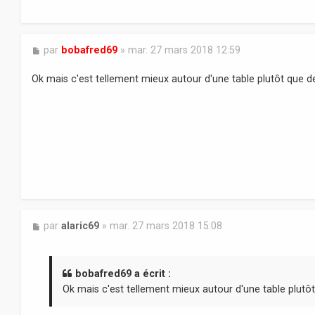
M
par
bobafred69
»
mar. 27 mars 2018 12:59
e
s
Ok mais c'est tellement mieux autour d'une table plutôt que d
s
a
g
e
M
par
alaric69
»
mar. 27 mars 2018 15:08
e
s
s
a
bobafred69 a écrit :
g
Ok mais c'est tellement mieux autour d'une table plutô
e