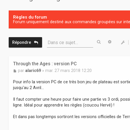
Règles du forum
Forum uniquement destiné aux commandes groupées sur inter
Rechercher
Recherc
Dans ce sujet…
Répondre
Through the Ages : version PC
M
par
alaric69
»
mar. 27 mars 2018 12:20
e
s
Pour info la version PC de ce très bon jeu de plateau est sorti
s
jusqu'au 2 Avril...
a
g
Il faut compter une heure pour faire une partie vs 3 ordi, possi
e
ligne. Idéal pour apprendre les règles (coucou Hervé) !
Et dans pas longtemps sortiront les versions officielles de T