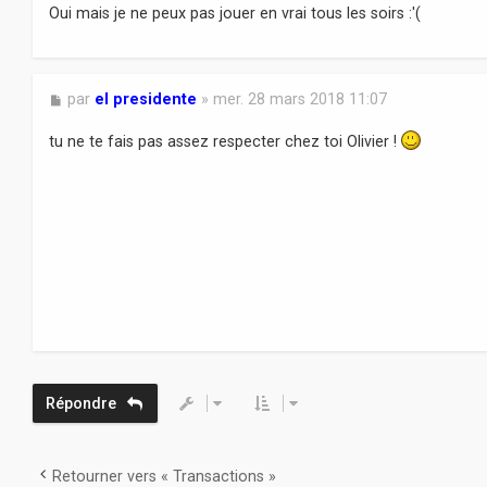
Oui mais je ne peux pas jouer en vrai tous les soirs :'(
M
par
el presidente
»
mer. 28 mars 2018 11:07
e
s
tu ne te fais pas assez respecter chez toi Olivier !
s
a
g
e
Répondre
Retourner vers « Transactions »