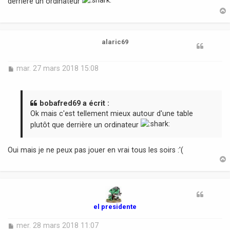
derrière un ordinateur
a
g
e
t
alaric69
M
mar. 27 mars 2018 15:08
e
s
s
a
bobafred69 a écrit :
g
Ok mais c'est tellement mieux autour d'une table
e
plutôt que derrière un ordinateur
Oui mais je ne peux pas jouer en vrai tous les soirs :'(
t
el presidente
M
mer. 28 mars 2018 11:07