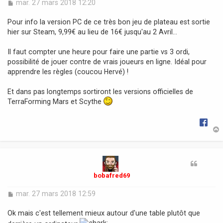
M
mar. 27 mars 2018 12:20
e
s
Pour info la version PC de ce très bon jeu de plateau est sortie
s
hier sur Steam, 9,99€ au lieu de 16€ jusqu'au 2 Avril...
a
g
Il faut compter une heure pour faire une partie vs 3 ordi,
e
possibilité de jouer contre de vrais joueurs en ligne. Idéal pour
apprendre les règles (coucou Hervé) !
Et dans pas longtemps sortiront les versions officielles de
TerraForming Mars et Scythe
t
bobafred69
M
mar. 27 mars 2018 12:59
e
s
Ok mais c'est tellement mieux autour d'une table plutôt que
s