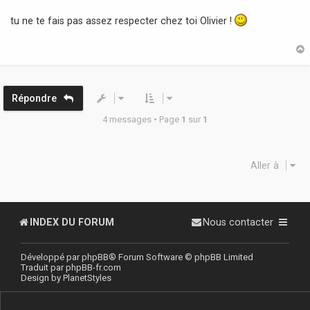
e
s
tu ne te fais pas assez respecter chez toi Olivier !
s
a
g
e
t
Répondre
4 messages • Page
1
sur
1
Aller à
INDEX DU FORUM
Nous contacter
Développé par
phpBB
® Forum Software © phpBB Limited
Traduit par
phpBB-fr.com
Design by
PlanetStyles