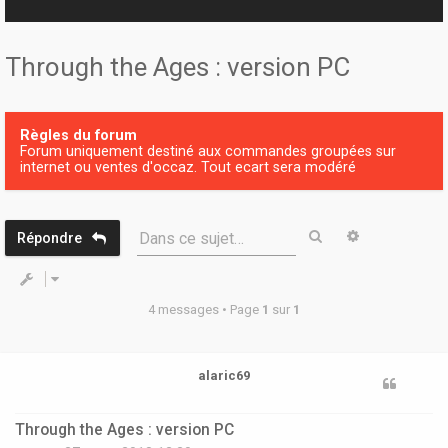
r
Through the Ages : version PC
Règles du forum
Forum uniquement destiné aux commandes groupées sur
internet ou ventes d'occaz. Tout ecart sera modéré
Rechercher
Recherche 
Dans ce sujet…
Répondre
4 messages • Page
1
sur
1
alaric69
Through the Ages : version PC