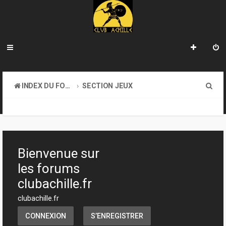
R
INDEX DU FORUM
SECTION JEUX
e
TRANSACTIONS
c
h
e
Bienvenue sur
r
les forums
c
clubachille.fr
h
clubachille.fr
e
CONNEXION
S’ENREGISTRER