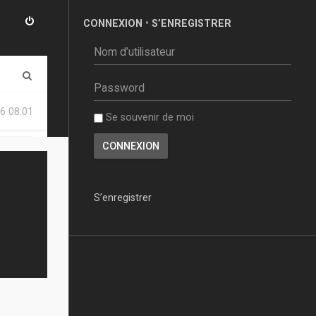
CONNEXION
•
S’ENREGISTRER
R
e
6 08:01
Se souvenir de moi
c
h
e
r
S’enregistrer
c
h
e
r