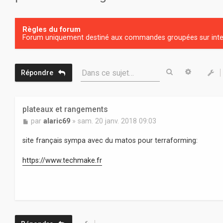
Règles du forum
Forum uniquement destiné aux commandes groupées sur inter
Rechercher
Recherc
Dans ce sujet…
Répondre
plateaux et rangements
M
par
alaric69
»
sam. 20 janv. 2018 09:03
e
s
site français sympa avec du matos pour terraforming:
s
a
https://www.techmake.fr
g
e