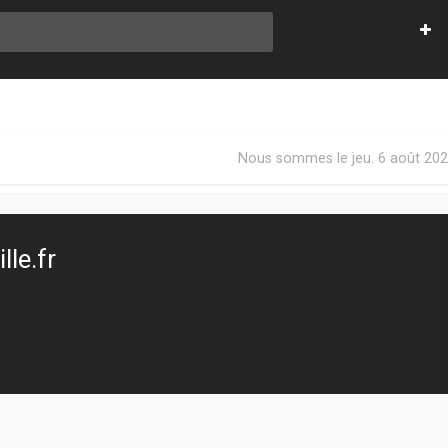
Nous sommes le jeu. 6 août 202
le.fr