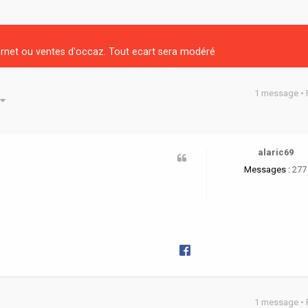
net ou ventes d'occaz. Tout ecart sera modéré
1 message •
he avancée
alaric69
Messages :
277
1 message •