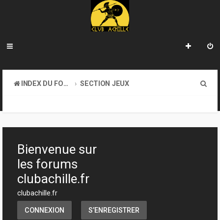
R
INDEX DU FORUM
SECTION JEUX
e
TRANSACTIONS
c
h
e
Bienvenue sur
r
les forums
c
clubachille.fr
h
clubachille.fr
e
CONNEXION
S’ENREGISTRER