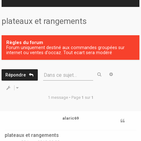
r
plateaux et rangements
Règles du forum
Forum uniquement destiné aux commandes groupées sur
internet ou ventes d'occaz. Tout ecart sera modéré
Rechercher
Recherche 
Dans ce sujet…
Répondre
1 message • Page
1
sur
1
alaric69
plateaux et rangements