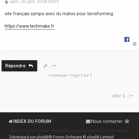
M
sam. 20 janv. 2018 09:03
e
s
site français sympa avec du matos pour terraforming:
s
a
https://www.techmake.fr
g
e
t
Répondre
1 message • Page
1
sur
1
Aller à
INDEX DU FORUM
Nous contacter
Développé par
phpBB
® Forum Software © phpBB Limited