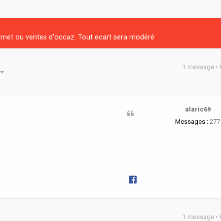
net ou ventes d'occaz. Tout ecart sera modéré
1 message •
he avancée
alaric69
Messages :
277
1 message •