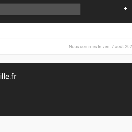
Nous sommes le ven. 7 août 202
le.fr