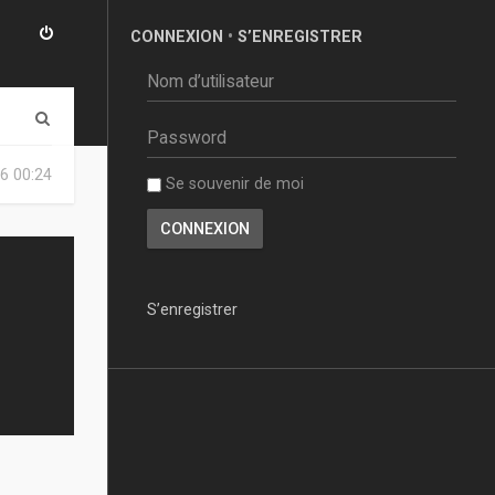
CONNEXION
•
S’ENREGISTRER
R
e
6 00:24
Se souvenir de moi
c
h
e
r
S’enregistrer
c
h
e
r