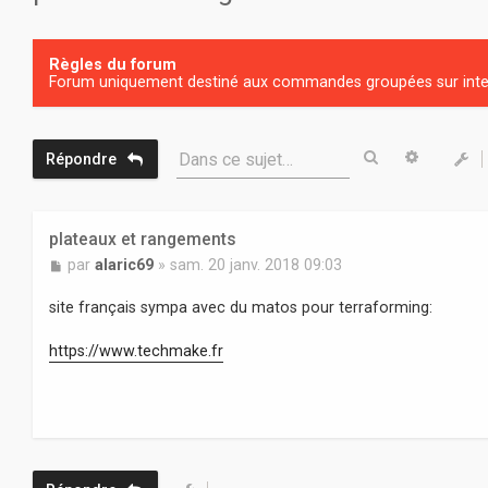
Règles du forum
Forum uniquement destiné aux commandes groupées sur inter
Rechercher
Recherc
Dans ce sujet…
Répondre
plateaux et rangements
M
par
alaric69
»
sam. 20 janv. 2018 09:03
e
s
site français sympa avec du matos pour terraforming:
s
a
https://www.techmake.fr
g
e