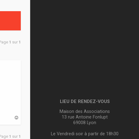
 Page
1
sur
1
LIEU DE RENDEZ-VOUS
Maison des Associations
13 rue Antoine Fonlupt
H
a
69008 Lyon
u
t
Le Vendredi soir à partir de 18h30
 Page
1
sur
1