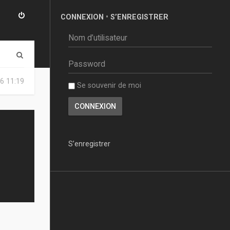
CONNEXION
•
S’ENREGISTRER
R
e
6 11:19
Se souvenir de moi
c
h
e
r
S’enregistrer
c
h
e
r