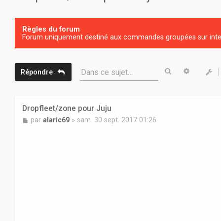
Règles du forum
Forum uniquement destiné aux commandes groupées sur inter
Rechercher
Recherc
Dans ce sujet…
Répondre
Dropfleet/zone pour Juju
M
par
alaric69
»
sam. 30 sept. 2017 01:26
e
s
s
a
g
e