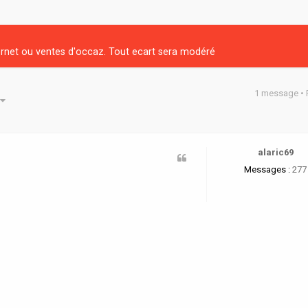
net ou ventes d'occaz. Tout ecart sera modéré
1 message •
he avancée
alaric69
Messages :
277