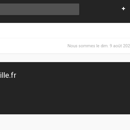
Nous sommes le dim. 9 août 202
le.fr