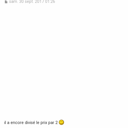
M
sam. 30 sept. 2017 01:26
e
s
s
a
g
e
il a encore divisé le prix par 2