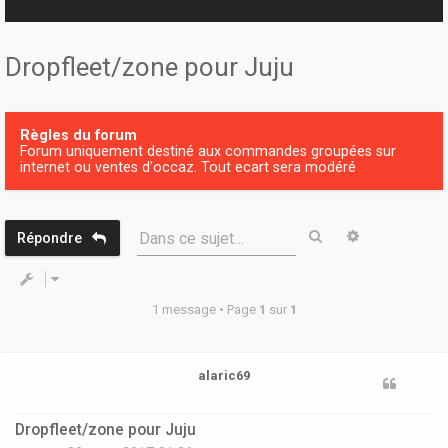
r
Dropfleet/zone pour Juju
Règles du forum
Forum uniquement destiné aux commandes groupées sur
internet ou ventes d'occaz. Tout ecart sera modéré
Rechercher
Recherche 
Dans ce sujet…
Répondre
1 message • Page
1
sur
1
alaric69
Dropfleet/zone pour Juju