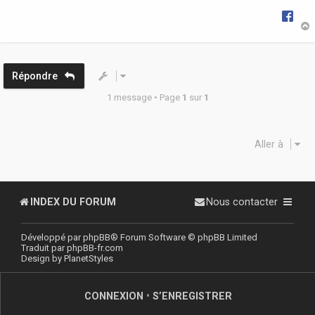
t
Répondre
1 message • Page
1
sur
1
Aller à
INDEX DU FORUM
Nous contacter
Développé par
phpBB
® Forum Software © phpBB Limited
Traduit par
phpBB-fr.com
Design by
PlanetStyles
CONNEXION
•
S’ENREGISTRER