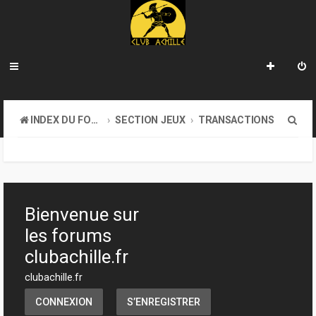
R
INDEX DU FORUM
SECTION JEUX
TRANSACTIONS
e
c
h
e
Bienvenue sur
r
les forums
c
clubachille.fr
h
clubachille.fr
e
CONNEXION
S’ENREGISTRER