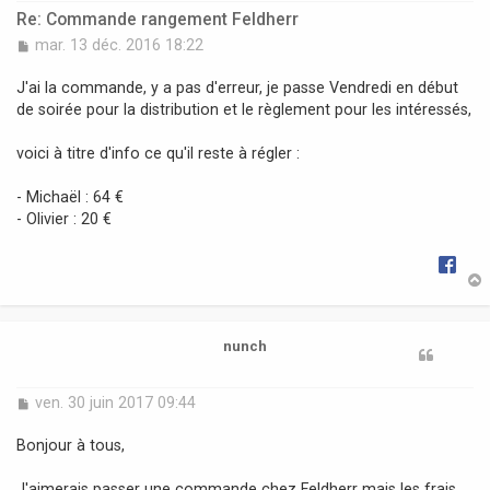
Re: Commande rangement Feldherr
M
mar. 13 déc. 2016 18:22
e
s
J'ai la commande, y a pas d'erreur, je passe Vendredi en début
s
de soirée pour la distribution et le règlement pour les intéressés,
a
g
voici à titre d'info ce qu'il reste à régler :
e
- Michaël : 64 €
- Olivier : 20 €
t
nunch
M
ven. 30 juin 2017 09:44
e
s
Bonjour à tous,
s
a
J'aimerais passer une commande chez Feldherr mais les frais