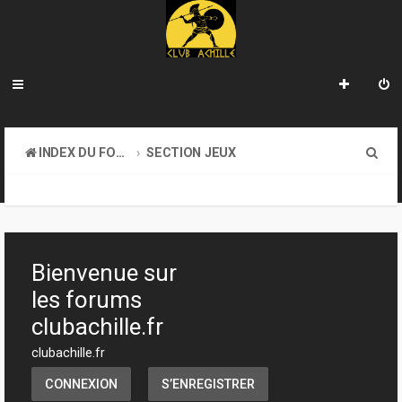
R
INDEX DU FORUM
SECTION JEUX
e
TRANSACTIONS
c
h
e
Bienvenue sur
r
les forums
c
clubachille.fr
h
clubachille.fr
e
CONNEXION
S’ENREGISTRER