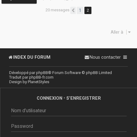
20 messages
1
2
Précédente
Aller à
INDEX DU FORUM
Nous contacter
Développé par
phpBB
® Forum Software © phpBB Limited
Traduit par
phpBB-fr.com
Design by
PlanetStyles
CONNEXION
•
S’ENREGISTRER