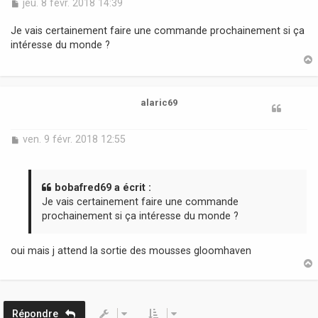
M
jeu. 8 févr. 2018 14:39
e
s
Je vais certainement faire une commande prochainement si ça
s
intéresse du monde ?
a
g
e
t
alaric69
M
ven. 9 févr. 2018 12:55
e
s
s
a
bobafred69 a écrit :
g
Je vais certainement faire une commande
e
prochainement si ça intéresse du monde ?
oui mais j attend la sortie des mousses gloomhaven
t
Répondre