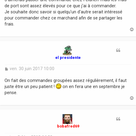
g
de port sont assez élevés pour ce que j'ai à commander.
e
Je souhaite donc savoir si quelqu'un d'autre serait intéressé
pour commander chez ce marchand afin de se partager les
frais.
t
el presidente
M
ven. 30 juin 2017 10:00
e
s
On fait des commandes groupées assez régulièrement, il faut
s
juste être un peu patient !
on en fera une en septembre je
a
pense.
g
e
t
bobafred69