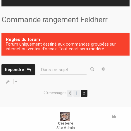
r
Commande rangement Feldherr
Règles du forum
Forum uniquement destiné aux commandes groupées sur
internet ou ventes d'occaz. Tout ecart sera modéré
Rechercher
Recherche 
Dans ce sujet…
Répondre
20 messages
1
2
Précédente
Cerbere
Site Admin