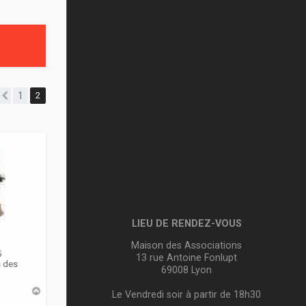
1
2
Précédente
LIEU DE RENDEZ-VOUS
Maison des Associations
5
13 rue Antoine Fonlupt
s des
69008 Lyon
H
Le Vendredi soir à partir de 18h30
a