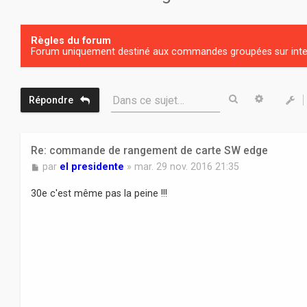
Règles du forum
Forum uniquement destiné aux commandes groupées sur inter
Rechercher
Recherc
Dans ce sujet…
Répondre
Re: commande de rangement de carte SW edge
M
par
el presidente
»
mar. 29 nov. 2016 21:35
e
s
30e c'est même pas la peine !!!
s
a
g
e