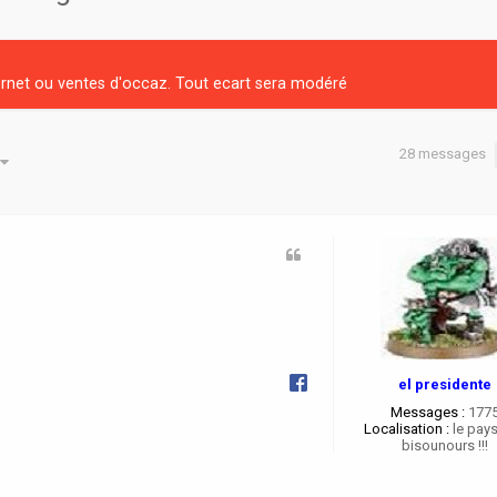
net ou ventes d'occaz. Tout ecart sera modéré
28 messages
he avancée
el presidente
Messages :
177
Localisation :
le pay
bisounours !!!