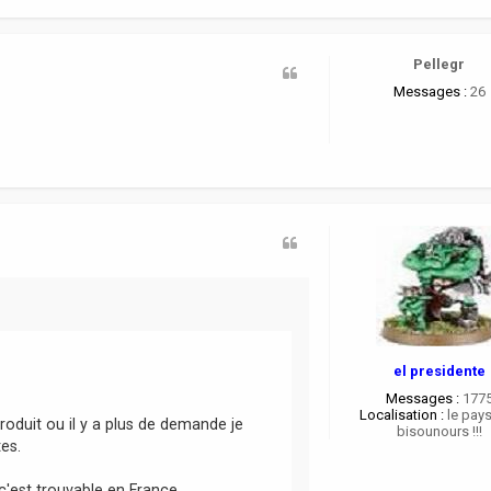
Pellegr
Messages :
26
el presidente
Messages :
177
Localisation :
le pay
produit ou il y a plus de demande je
bisounours !!!
es.
'est trouvable en France.