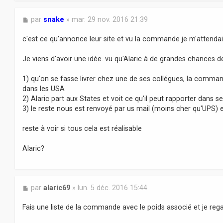
M
par
snake
»
mar. 29 nov. 2016 21:39
e
s
c'est ce qu'annonce leur site et vu la commande je m'attendais
s
a
Je viens d'avoir une idée. vu qu'Alaric à de grandes chances de
g
e
1) qu'on se fasse livrer chez une de ses collégues, la command
dans les USA
2) Alaric part aux States et voit ce qu'il peut rapporter dans 
3) le reste nous est renvoyé par us mail (moins cher qu'UPS) 
reste à voir si tous cela est réalisable
Alaric?
M
par
alaric69
»
lun. 5 déc. 2016 15:44
e
s
Fais une liste de la commande avec le poids associé et je rega
s
a