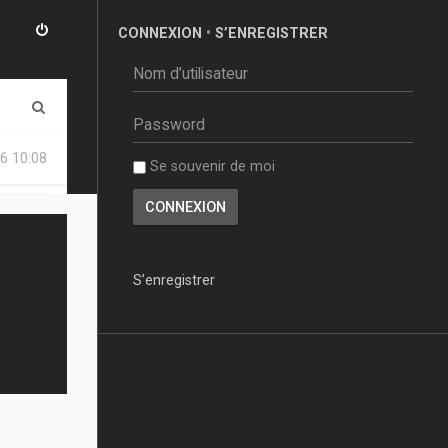
CONNEXION
•
S’ENREGISTRER
R
e
6 10:08
Se souvenir de moi
c
h
e
r
S’enregistrer
c
h
e
r