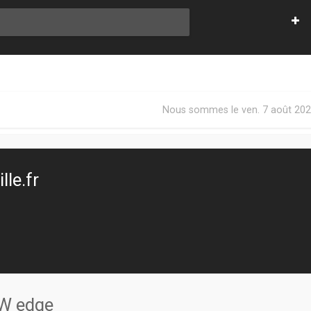
Nous sommes le ven. 7 août 202
le.fr
W edge