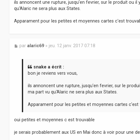
ils annoncent une rupture, jusqu'en fevrier, sur le produit ou 
g
qu'Alaric ne sera plus aux States.
e
Apparament pour les petites et moyennes cartes c'est trouvab
M
par
alaric69
»
jeu. 12 janv. 2017 07:18
e
s
s
a
snake a écrit :
g
bon je reviens vers vous,
e
ils annoncent une rupture, jusqu'en fevrier, sur le produ
ma part vu qu'Alaric ne sera plus aux States.
Apparament pour les petites et moyennes cartes c'est 
oui petites et moyennes c est trouvable
je serais probablement aux US en Mai donc à voir pour une 