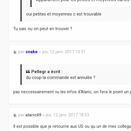
oui petites et moyennes c est trouvable
Tu sais ou on peut en trouver ?
M
par
snake
»
jeu. 12 janv. 2017 13:31
e
s
s
a
Pellegr a écrit :
g
du coup la commande est annulée ?
e
pas neccessairement vu les infos d'Alaric, on fera le point un 
M
par
alaric69
»
jeu. 12 janv. 2017 18:53
e
s
Il est possible que je retourne aux US ou qu un de mes colle
s