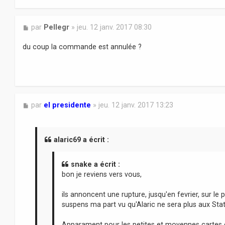
M
par
Pellegr
»
jeu. 12 janv. 2017 08:30
e
s
du coup la commande est annulée ?
s
a
g
e
M
par
el presidente
»
jeu. 12 janv. 2017 13:23
e
s
s
a
alaric69 a écrit :
g
e
snake a écrit :
bon je reviens vers vous,
ils annoncent une rupture, jusqu'en fevrier, sur le 
suspens ma part vu qu'Alaric ne sera plus aux Stat
Apparament pour les petites et moyennes cartes c