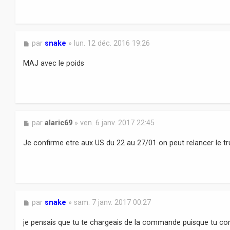
g
e
M
par
snake
»
lun. 12 déc. 2016 19:26
e
s
MAJ avec le poids
s
a
g
e
M
par
alaric69
»
ven. 6 janv. 2017 22:45
e
s
Je confirme etre aux US du 22 au 27/01 on peut relancer le t
s
a
g
e
M
par
snake
»
sam. 7 janv. 2017 00:27
e
s
je pensais que tu te chargeais de la commande puisque tu con
s