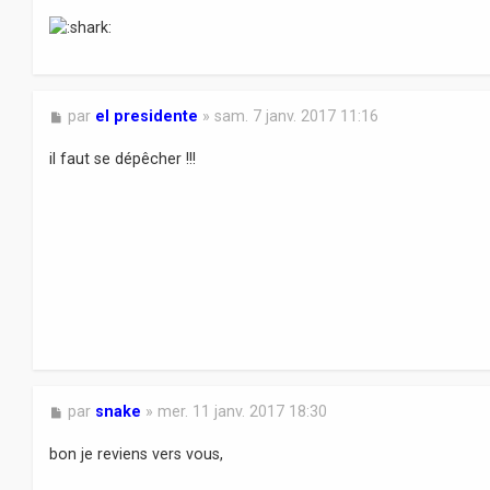
a
g
e
M
par
el presidente
»
sam. 7 janv. 2017 11:16
e
s
il faut se dépêcher !!!
s
a
g
e
M
par
snake
»
mer. 11 janv. 2017 18:30
e
s
bon je reviens vers vous,
s
a