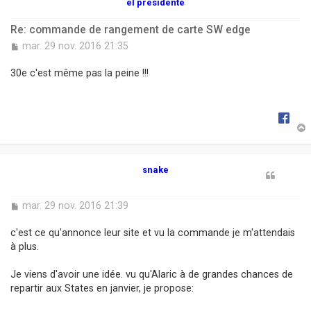
el presidente
Re: commande de rangement de carte SW edge
M
mar. 29 nov. 2016 21:35
e
s
30e c'est même pas la peine !!!
s
a
g
e
t
snake
M
mar. 29 nov. 2016 21:39
e
s
c'est ce qu'annonce leur site et vu la commande je m'attendais
s
à plus.
a
g
Je viens d'avoir une idée. vu qu'Alaric à de grandes chances de
e
repartir aux States en janvier, je propose: