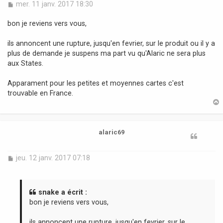
M
mer. 11 janv. 2017 18:30
e
s
bon je reviens vers vous,
s
a
ils annoncent une rupture, jusqu'en fevrier, sur le produit ou il y a
g
plus de demande je suspens ma part vu qu'Alaric ne sera plus
e
aux States.
Apparament pour les petites et moyennes cartes c'est
trouvable en France.
t
alaric69
M
jeu. 12 janv. 2017 07:18
e
s
s
a
snake a écrit :
g
bon je reviens vers vous,
e
ils annoncent une rupture, jusqu'en fevrier, sur le