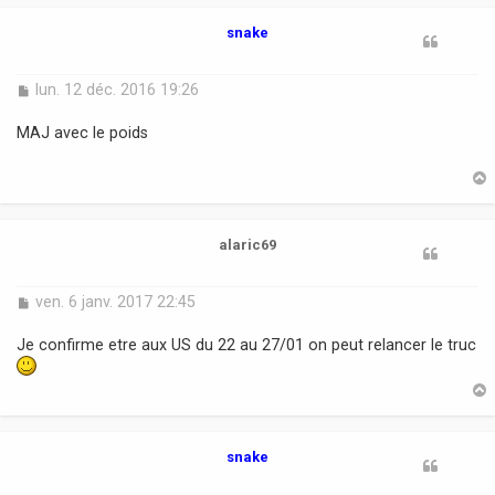
t
snake
M
lun. 12 déc. 2016 19:26
e
s
MAJ avec le poids
s
a
g
e
t
alaric69
M
ven. 6 janv. 2017 22:45
e
s
Je confirme etre aux US du 22 au 27/01 on peut relancer le truc
s
a
g
e
t
snake