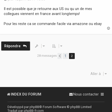
e
s
Il est possible que je retourne aux US ou qu un de mes
s
collegues viennent en france avant longtemps!
a
g
Pour les reste ca se commande facile via amazone ou ebay
e
t
Répondre
28 messages
1
2
Précédente
Aller à
INDEX DU FORUM
Nous contacter
Développé par
phpBB
® Forum Software © phpBB Limited
Traduit par
phpBB-fr.com