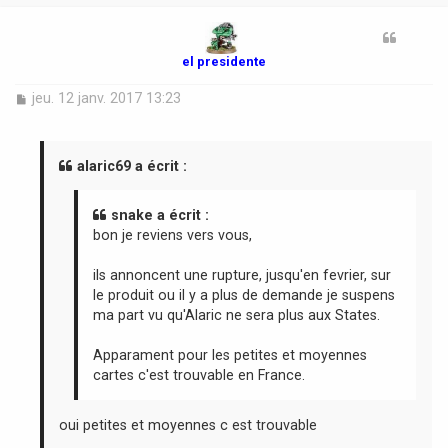
t
el presidente
M
jeu. 12 janv. 2017 13:23
e
s
s
a
alaric69 a écrit :
g
e
snake a écrit :
bon je reviens vers vous,
ils annoncent une rupture, jusqu'en fevrier, sur
le produit ou il y a plus de demande je suspens
ma part vu qu'Alaric ne sera plus aux States.
Apparament pour les petites et moyennes
cartes c'est trouvable en France.
oui petites et moyennes c est trouvable