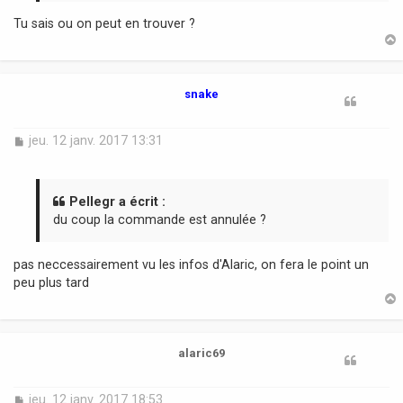
Tu sais ou on peut en trouver ?
t
snake
M
jeu. 12 janv. 2017 13:31
e
s
s
a
Pellegr a écrit :
g
du coup la commande est annulée ?
e
pas neccessairement vu les infos d'Alaric, on fera le point un
peu plus tard
t
alaric69
M
jeu. 12 janv. 2017 18:53