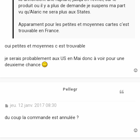
produit ou il y a plus de demande je suspens ma part
vu qu'Alaric ne sera plus aux States.
Apparament pour les petites et moyennes cartes c'est
trouvable en France.
oui petites et moyennes c est trouvable
je serais probablement aux US en Mai donc à voir pour une
deuxieme chance
t
Pellegr
M
jeu. 12 janv. 2017 08:30
e
s
du coup la commande est annulée ?
s
a
g
e