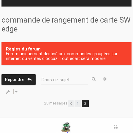
r
commande de rangement de carte SW
edge
Règles du forum
Forum uniquement destiné aux commandes groupées sur
internet ou ventes d'occaz. Tout ecart sera modéré
Rechercher
Recherche 
Dans ce sujet…
Répondre
28 messages
1
2
Précédente