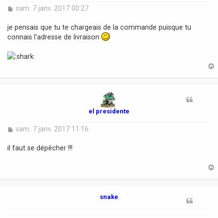
M
sam. 7 janv. 2017 00:27
e
s
je pensais que tu te chargeais de la commande puisque tu
s
connais l'adresse de livraison
a
g
e
t
el presidente
M
sam. 7 janv. 2017 11:16
e
s
il faut se dépêcher !!!
s
a
g
e
t
snake