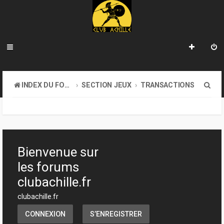
R
INDEX DU FORUM
SECTION JEUX
TRANSACTIONS
e
c
h
e
Bienvenue sur
r
les forums
c
clubachille.fr
h
clubachille.fr
e
CONNEXION
S’ENREGISTRER