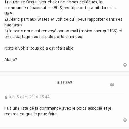
1) qu'on se fasse livrer chez une de ses collégues, la
commande dépassant les 80 $, les fdp sont gratuit dans les
USA
2) Alaric part aux States et voit ce qu'il peut rapporter dans ses
baggages
3) le reste nous est renvoyé par us mail (moins cher qu'UPS) et
on se partage des frais de ports diminués
reste à voir si tous cela est réalisable
Alaric?
t
alaric69
M
lun. 5 déc. 2016 15:44
e
s
Fais une liste de la commande avec le poids associé et je
s
regarde ce que je peux faire
a
g
e