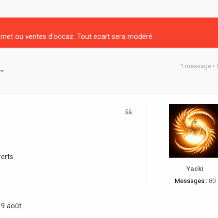
net ou ventes d'occaz. Tout ecart sera modéré
1 message •
he avancée
erts.
Yacki
Messages :
80
19 août.