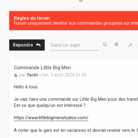
Règles du forum
Forum uniquement destiné aux commandes groupées sur inter
Rechercher
Recherc
Dans ce sujet…
Répondre
Commande Little Big Men
M
par
Yacki
»
lun. 5 août 2024 21:29
e
s
Hello à tous.
s
a
Je vais faire une commande sur Little Big Men pour des transf
g
Est-ce que quelqu'un est intéressé ?
e
https://www.littlebigmenstudios.com/
A noter que le gars est en vacances et devrait revenir vers le 