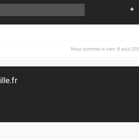
Nous sommes le sam. 8 août 202
le.fr