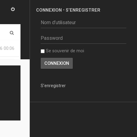
CONNEXION
•
S’ENREGISTRER
R
e
6 00:06
Se souvenir de moi
c
h
e
r
S’enregistrer
c
h
e
r