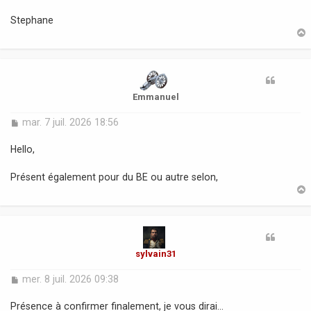
e
Stephane
t
Emmanuel
M
mar. 7 juil. 2026 18:56
e
s
Hello,
s
a
Présent également pour du BE ou autre selon,
g
e
t
sylvain31
M
mer. 8 juil. 2026 09:38
e
s
Présence à confirmer finalement, je vous dirai...