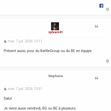
g
e
t
sylvain31
M
mar. 7 juil. 2026 13:11
e
s
Présent aussi, pour du BattleGroup ou du BE en équipe
s
a
g
e
t
Stephane
M
mar. 7 juil. 2026 13:51
e
s
Salut
s
a
Je viens aussi vendredi, BG ou BE à plusieurs.
g