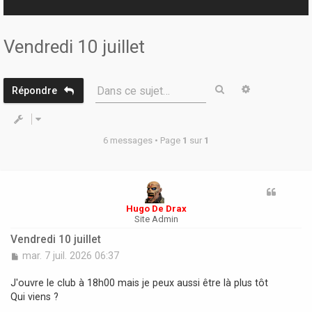
r
Vendredi 10 juillet
Rechercher
Recherche 
Dans ce sujet…
Répondre
6 messages • Page
1
sur
1
Hugo De Drax
Site Admin
Vendredi 10 juillet
M
mar. 7 juil. 2026 06:37
e
s
J'ouvre le club à 18h00 mais je peux aussi être là plus tôt
s
Qui viens ?
a