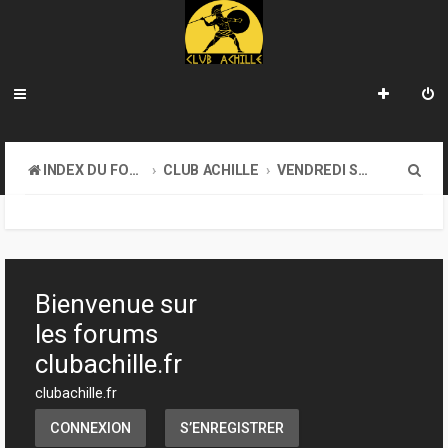
R
INDEX DU FORUM
CLUB ACHILLE
VENDREDI SOIR D'ACHILLE
e
c
h
e
Bienvenue sur
r
les forums
c
clubachille.fr
h
clubachille.fr
e
CONNEXION
S’ENREGISTRER